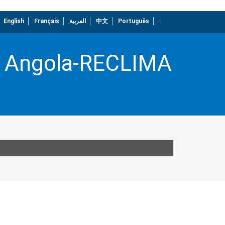
English
Français
العربية
中文
Português
dropdown
in Angola-RECLIMA