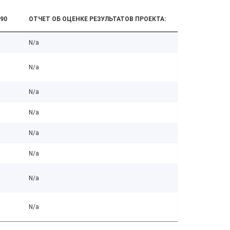
90
ОТЧЕТ ОБ ОЦЕНКЕ РЕЗУЛЬТАТОВ ПРОЕКТА:
N/a
N/a
N/a
N/a
N/a
N/a
N/a
N/a