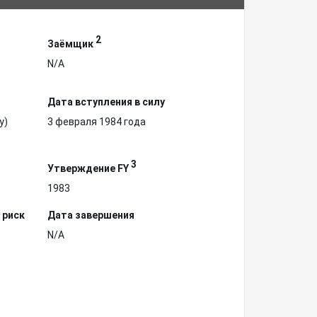
2
Заёмщик
N/A
Дата вступления в силу
у)
3 февраля 1984 года
3
Утверждение FY
1983
 риск
Дата завершения
N/A