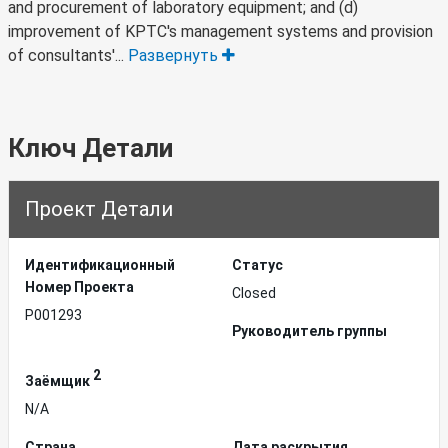
and procurement of laboratory equipment; and (d)
improvement of KPTC's management systems and provision
of consultants'...
Развернуть
Ключ Детали
Проект Детали
Идентификационный
Статус
Hомер Проекта
Closed
P001293
Руководитель группы
2
Заёмщик
N/A
Страна
Дата раскрытия