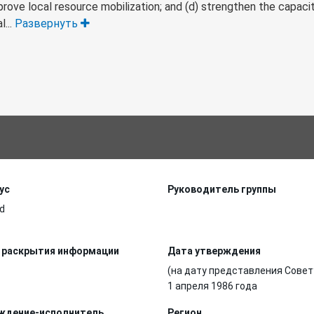
mprove local resource mobilization; and (d) strengthen the capaci
l...
Развернуть
ус
Руководитель группы
d
 раскрытия информации
Дата утверждения
(на дату представления Совет
1 апреля 1986 года
ждение-исполнитель
Регион