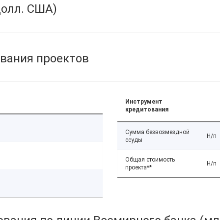
олл. США)
вания проектов
Инструмент
кредитования
Сумма безвозмездной
Н/п
ссуды
Общая стоимость
Н/п
проекта**