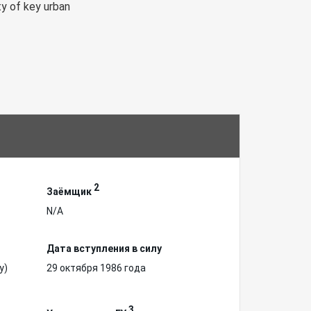
ty of key urban
2
Заёмщик
N/A
Дата вступления в силу
у)
29 октября 1986 года
3