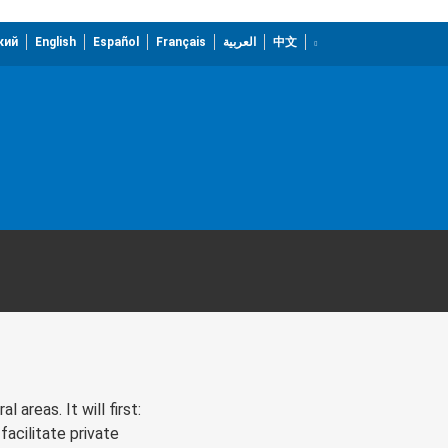
кий
English
Español
Français
العربية
中文
areas. It will first:
facilitate private