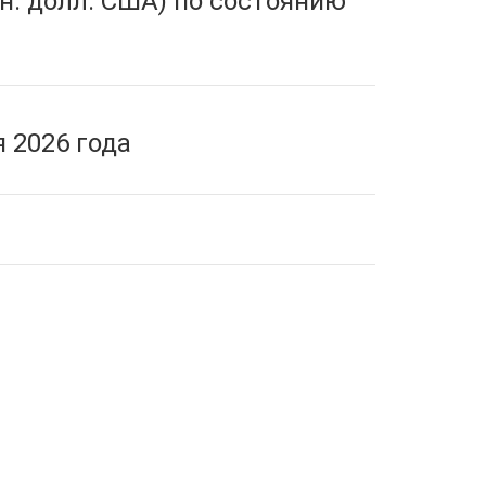
н. долл. США) по состоянию
 2026 года