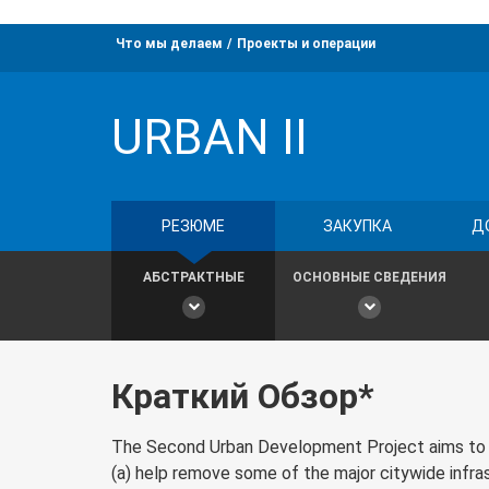
Что мы делаем
Проекты и операции
URBAN II
РЕЗЮМЕ
ЗАКУПКА
Д
АБСТРАКТНЫЕ
ОСНОВНЫЕ СВЕДЕНИЯ
Краткий Обзор*
The Second Urban Development Project aims to help
(a) help remove some of the major citywide infrast