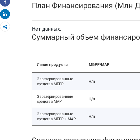
План Финансирования (Млн Д
Share
Share
Нет данных.
Суммарный объем финансиро
Линия продукта
МБРР/МАР
Зарезервированные
Н/п
средства МБРР
Зарезервированные
Н/п
средства МАР
Зарезервированные
Н/п
средства МБРР + МАР