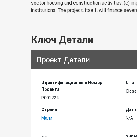
sector housing and construction activities; (c) i
institutions. The project, itself, will finance severa
Ключ Детали
Проект Детали
Идентификационный Hомер
Стат
Проекта
Close
P001724
Страна
Дата
Мали
N/A
1
Учре