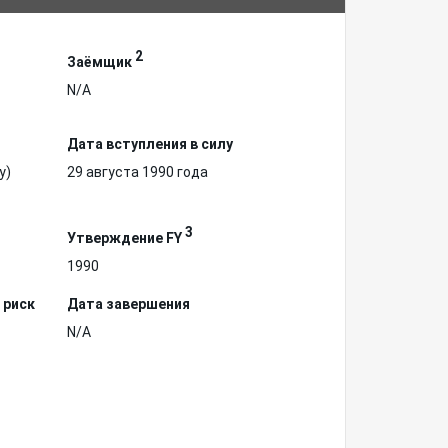
2
Заёмщик
N/A
Дата вступления в силу
у)
29 августа 1990 года
3
Утверждение FY
1990
 риск
Дата завершения
N/A