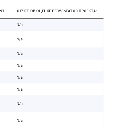
97
ОТЧЕТ ОБ ОЦЕНКЕ РЕЗУЛЬТАТОВ ПРОЕКТА:
N/a
N/a
N/a
N/a
N/a
N/a
N/a
N/a