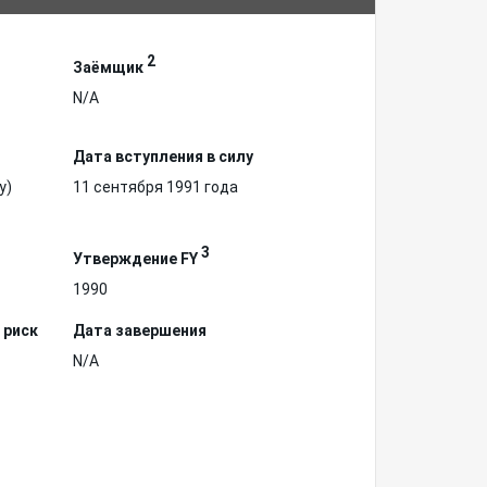
2
Заёмщик
N/A
Дата вступления в силу
у)
11 сентября 1991 года
3
Утверждение FY
1990
 риск
Дата завершения
N/A