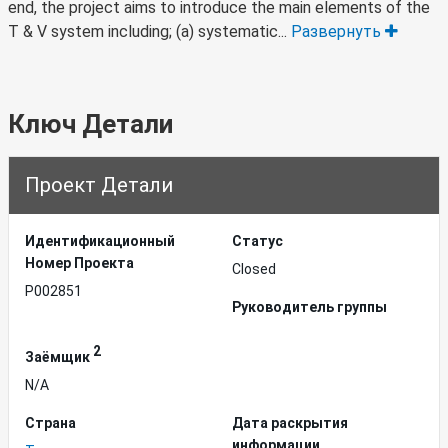
end, the project aims to introduce the main elements of the
T & V system including; (a) systematic...
Развернуть
Ключ Детали
Проект Детали
Идентификационный
Статус
Hомер Проекта
Closed
P002851
Руководитель группы
2
Заёмщик
N/A
Страна
Дата раскрытия
информации