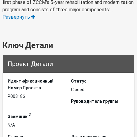
first phase of ZCCM's 5-year rehabilitation and modernization
program and consists of three major components:...
Развернуть
Ключ Детали
Проект Детали
Идентификационный
Статус
Hомер Проекта
Closed
P003186
Руководитель группы
2
Заёмщик
N/A
Страна
Дата раскрытия