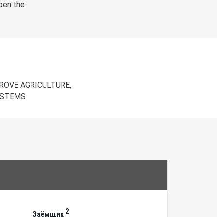
epen the
ROVE AGRICULTURE,
YSTEMS
2
Заёмщик