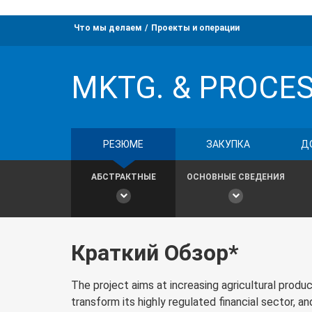
Что мы делаем
Проекты и операции
MKTG. & PROCES
РЕЗЮМЕ
ЗАКУПКА
Д
АБСТРАКТНЫЕ
ОСНОВНЫЕ СВЕДЕНИЯ
Краткий Обзор*
The project aims at increasing agricultural produ
transform its highly regulated financial sector, and