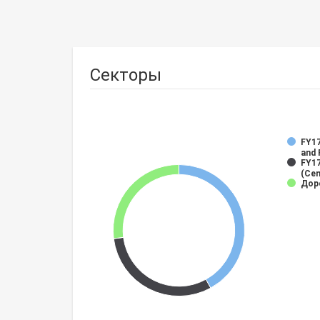
Секторы
FY17
and 
FY17
(Cen
Дор