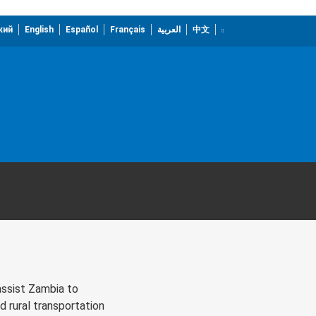
кий
English
Español
Français
العربية
中文
assist Zambia to
nd rural transportation