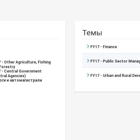
Темы
FY17 - Finance
FY17 - Public Sector Man
 - Other Agriculture, Fishing
Forestry
 - Central Government
FY17 - Urban and Rural De
tral Agencies)
оги и автомагистрали