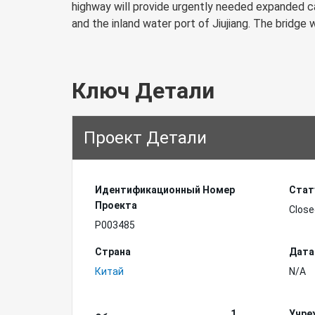
highway will provide urgently needed expanded ca
and the inland water port of Jiujiang. The bridge w
Ключ Детали
Проект Детали
Идентификационный Hомер
Стат
Проекта
Close
P003485
Страна
Дата
Китай
N/A
1
Учре