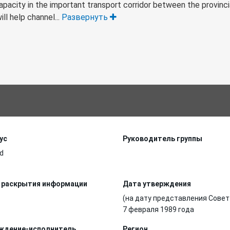
pacity in the important transport corridor between the provinci
ill help channel...
Развернуть
ус
Руководитель группы
d
 раскрытия информации
Дата утверждения
(на дату представления Совет
7 февраля 1989 года
ждение-исполнитель
Регион