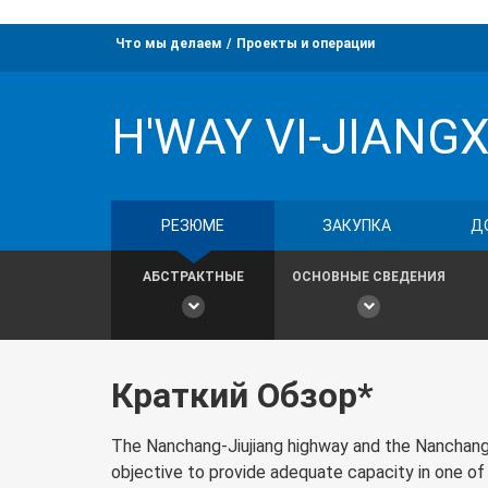
Что мы делаем
Проекты и операции
H'WAY VI-JIANGX
РЕЗЮМЕ
ЗАКУПКА
Д
АБСТРАКТНЫЕ
ОСНОВНЫЕ СВЕДЕНИЯ
Краткий Обзор*
The Nanchang-Jiujiang highway and the Nanchang br
objective to provide adequate capacity in one of