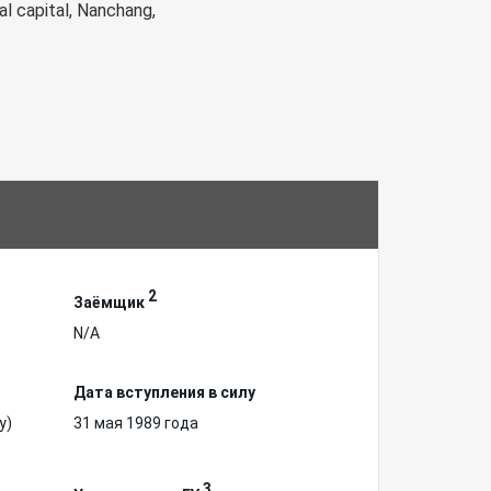
al capital, Nanchang,
2
Заёмщик
N/A
Дата вступления в силу
у)
31 мая 1989 года
3