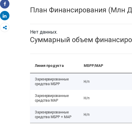
План Финансирования (Млн Д
Share
Share
Нет данных.
Суммарный объем финансиро
Линия продукта
МБРР/МАР
Зарезервированные
Н/п
средства МБРР
Зарезервированные
Н/п
средства МАР
Зарезервированные
Н/п
средства МБРР + МАР