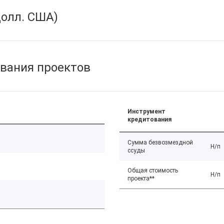
олл. США)
вания проектов
Инструмент
кредитования
Сумма безвозмездной
Н/п
ссуды
Общая стоимость
Н/п
проекта**