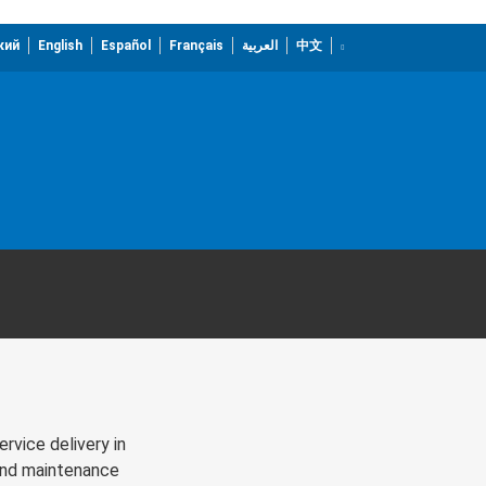
кий
English
Español
Français
العربية
中文
rvice delivery in
 and maintenance