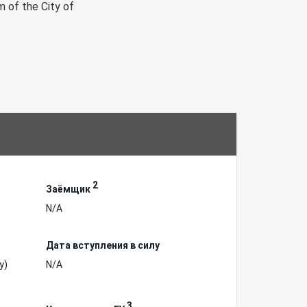
m of the City of
2
Заёмщик
N/A
Дата вступления в силу
у)
N/A
3