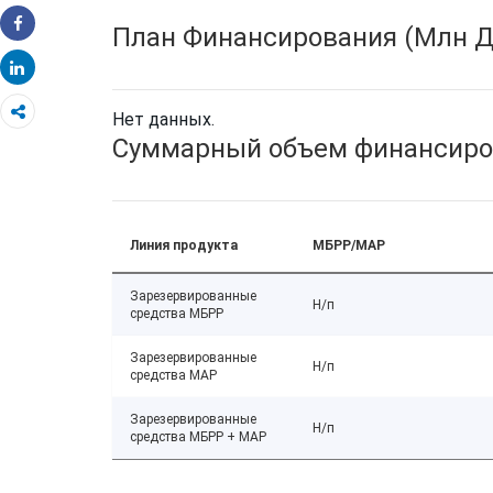
План Финансирования (Млн Д
Share
Share
Нет данных.
Суммарный объем финансиро
Линия продукта
МБРР/МАР
Зарезервированные
Н/п
средства МБРР
Зарезервированные
Н/п
средства МАР
Зарезервированные
Н/п
средства МБРР + МАР