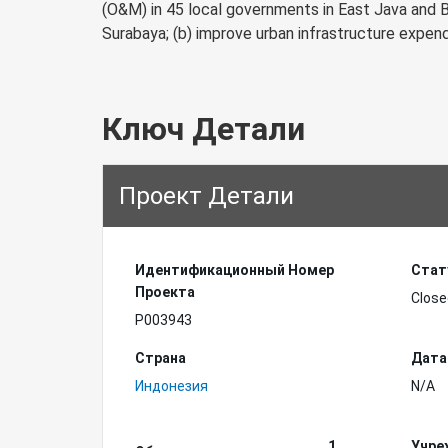
(O&M) in 45 local governments in East Java and Ba
Surabaya; (b) improve urban infrastructure expen
Ключ Детали
Проект Детали
Идентификационный Hомер
Стат
Проекта
Close
P003943
Страна
Дата
Индонезия
N/A
1
Учре