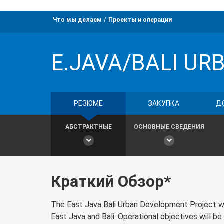
Что мы делаем
Проекты и операции
E.JAVA/BALI UR
РЕЗЮМЕ
ЗАКУПКА
Д
АБСТРАКТНЫЕ
ОСНОВНЫЕ СВЕДЕНИЯ
Краткий Обзор*
The East Java Bali Urban Development Project will
East Java and Bali. Operational objectives will b