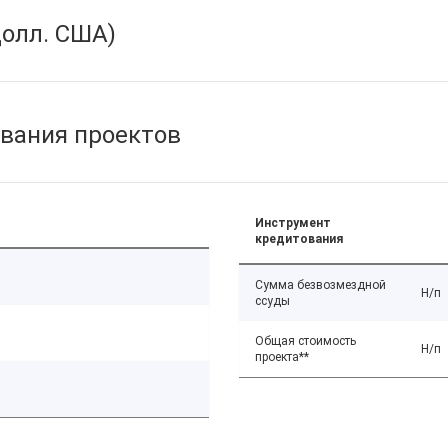
олл. США)
вания проектов
Инструмент
кредитования
Сумма безвозмездной
Н/п
ссуды
Общая стоимость
Н/п
проекта**