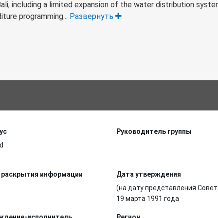
li, including a limited expansion of the water distribution syste
diture programming...
Развернуть
ус
Руководитель группы
d
 раскрытия информации
Дата утверждения
(на дату представления Совет
19 марта 1991 года
ждение-исполнитель
Регион