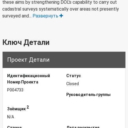
these aims by strengthening DOL's capability to carry out
cadastral surveys systematically over areas not presently
surveyed and...
Развернуть
Ключ Детали
Проект Детали
Идентификационный
Статус
Hомер Проекта
Closed
P004733
Руководитель группы
2
Заёмщик
N/A
Страна
Дата раскрытия