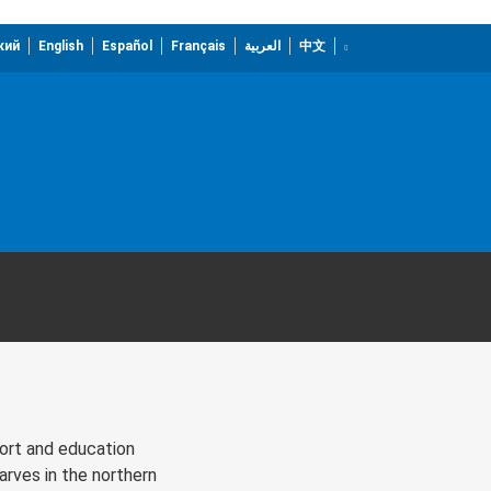
кий
English
Español
Français
العربية
中文
port and education
arves in the northern