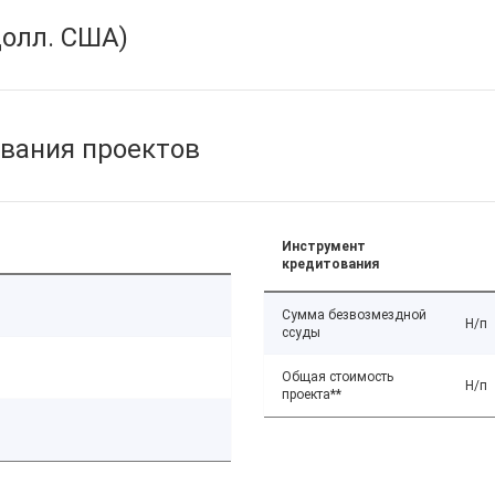
олл. США)
вания проектов
Инструмент
кредитования
Сумма безвозмездной
Н/п
ссуды
Общая стоимость
Н/п
проекта**