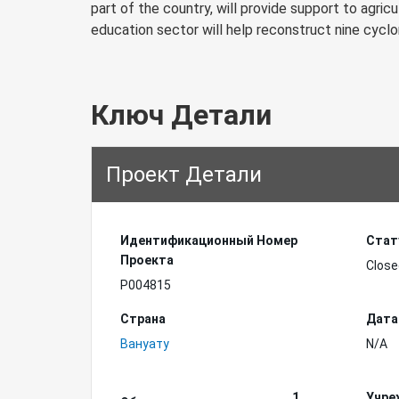
part of the country, will provide support to agri
education sector will help reconstruct nine cycl
Ключ Детали
Проект Детали
Идентификационный Hомер
Стат
Проекта
Close
P004815
Страна
Дата
Вануату
N/A
1
Учре