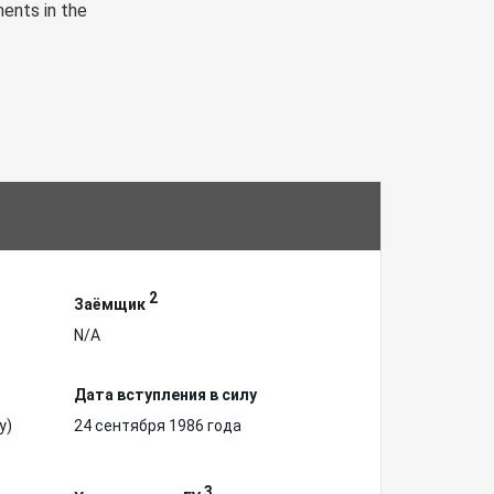
ments in the
2
Заёмщик
N/A
Дата вступления в силу
у)
24 сентября 1986 года
3