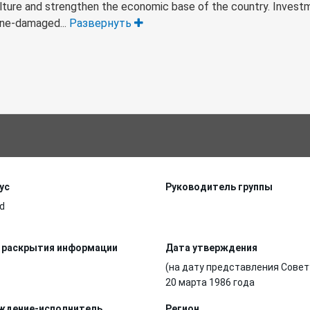
culture and strengthen the economic base of the country. Invest
one-damaged...
Развернуть
ус
Руководитель группы
d
 раскрытия информации
Дата утверждения
(на дату представления Совет
20 марта 1986 года
ждение-исполнитель
Регион