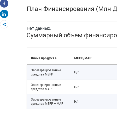
План Финансирования (Млн Д
Share
Share
Нет данных.
Суммарный объем финансиро
Линия продукта
МБРР/МАР
Зарезервированные
Н/п
средства МБРР
Зарезервированные
Н/п
средства МАР
Зарезервированные
Н/п
средства МБРР + МАР