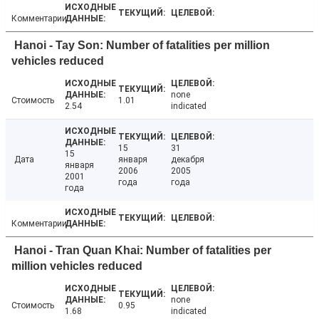
Комментарии
Hanoi - Tay Son: Number of fatalities per million
vehicles reduced
none
Стоимость
1.01
2.54
indicated
15
31
15
Дата
января
декабря
января
2006
2005
2001
года
года
года
Комментарии
Hanoi - Tran Quan Khai: Number of fatalities per
million vehicles reduced
none
Стоимость
0.95
1.68
indicated