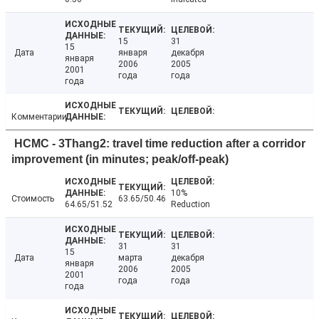
15
31
15
Дата
января
декабря
января
2006
2005
2001
года
года
года
Комментарии
HCMC - 3Thang2: travel time reduction after a corridor
improvement (in minutes; peak/off-peak)
10%
Стоимость
63.65/50.46
64.65/51.52
Reduction
31
31
15
Дата
марта
декабря
января
2006
2005
2001
года
года
года