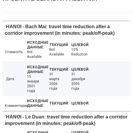
HANOI - Bach Mai: travel time reduction after a
corridor improvement (in minutes; peak/off-peak)
Not
10%
Стоимость
Not
Available
Reduction
Available
31
31
15
Дата
марта
декабря
января
2006
2005
2001
года
года
года
Комментарии
HANOI - Le Duan: travel time reduction after a corridor
improvement (in minutes; peak/off-peak)