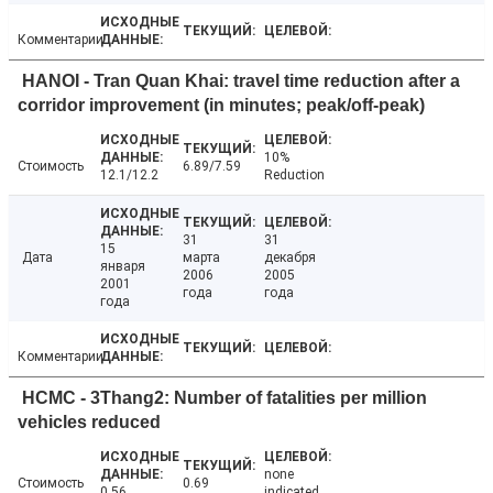
Комментарии
HANOI - Tran Quan Khai: travel time reduction after a
corridor improvement (in minutes; peak/off-peak)
10%
Стоимость
6.89/7.59
12.1/12.2
Reduction
31
31
15
Дата
марта
декабря
января
2006
2005
2001
года
года
года
Комментарии
HCMC - 3Thang2: Number of fatalities per million
vehicles reduced
none
Стоимость
0.69
0.56
indicated