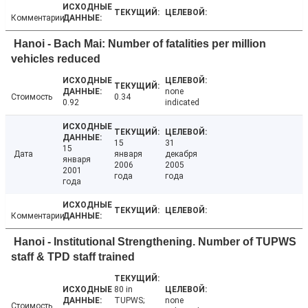
Комментарии
Hanoi - Bach Mai: Number of fatalities per million
vehicles reduced
none
Стоимость
0.34
0.92
indicated
15
31
15
Дата
января
декабря
января
2006
2005
2001
года
года
года
Комментарии
Hanoi - Institutional Strengthening. Number of TUPWS
staff & TPD staff trained
80 in
TUPWS;
none
Стоимость