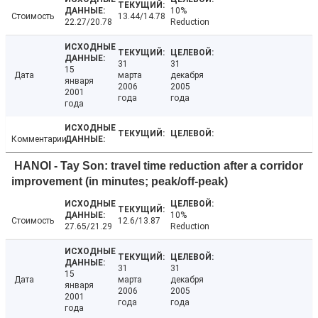
10%
Стоимость
13.44/14.78
22.27/20.78
Reduction
31
31
15
Дата
марта
декабря
января
2006
2005
2001
года
года
года
Комментарии
HANOI - Tay Son: travel time reduction after a corridor
improvement (in minutes; peak/off-peak)
10%
Стоимость
12.6/13.87
27.65/21.29
Reduction
31
31
15
Дата
марта
декабря
января
2006
2005
2001
года
года
года