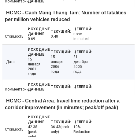
Комментарии
HCMC - Cach Mang Thang Tam: Number of fatalities
per million vehicles reduced
none
Стоимость
0.48
0.69
indicated
15
31
15
Дата
января
декабря
января
2006
2005
2001
года
года
года
Комментарии
HCMC - Central Area: travel time reduction after a
corridor improvement (in minutes; peak/off-peak)
42.38
36.43(peak
10%
Стоимость
(peak
only)
Reduction
only)