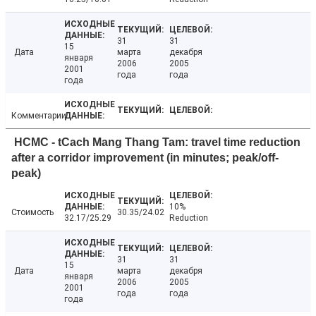
31
31
15
Дата
марта
декабря
января
2006
2005
2001
года
года
года
Комментарии
HCMC - tCach Mang Thang Tam: travel time reduction
after a corridor improvement (in minutes; peak/off-
peak)
10%
Стоимость
30.35/24.02
32.17/25.29
Reduction
31
31
15
Дата
марта
декабря
января
2006
2005
2001
года
года
года