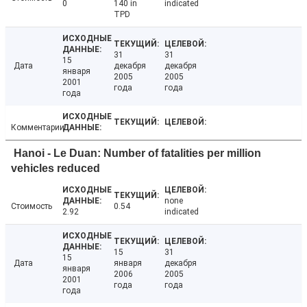
0
140 in
indicated
TPD
31
31
15
Дата
декабря
декабря
января
2005
2005
2001
года
года
года
Комментарии
Hanoi - Le Duan: Number of fatalities per million
vehicles reduced
none
Стоимость
0.54
2.92
indicated
15
31
15
Дата
января
декабря
января
2006
2005
2001
года
года
года