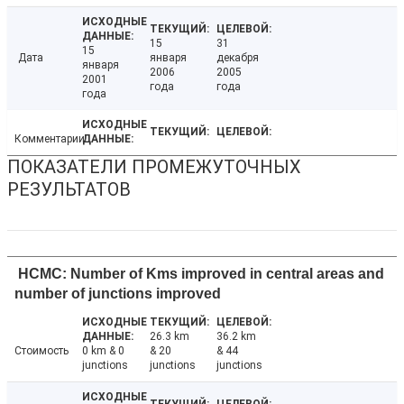
15
31
15
Дата
января
декабря
января
2006
2005
2001
года
года
года
Комментарии
ПОКАЗАТЕЛИ ПРОМЕЖУТОЧНЫХ
РЕЗУЛЬТАТОВ
HCMC: Number of Kms improved in central areas and
number of junctions improved
26.3 km
36.2 km
Стоимость
0 km & 0
& 20
& 44
junctions
junctions
junctions