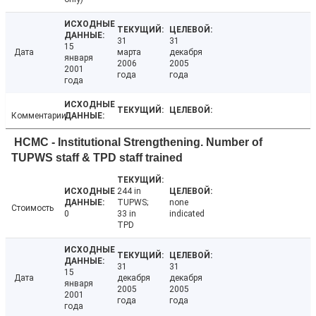
31
31
15
Дата
марта
декабря
января
2006
2005
2001
года
года
года
Комментарии
HCMC - Institutional Strengthening. Number of
TUPWS staff & TPD staff trained
244 in
TUPWS;
none
Стоимость
0
33 in
indicated
TPD
31
31
15
Дата
декабря
декабря
января
2005
2005
2001
года
года
года