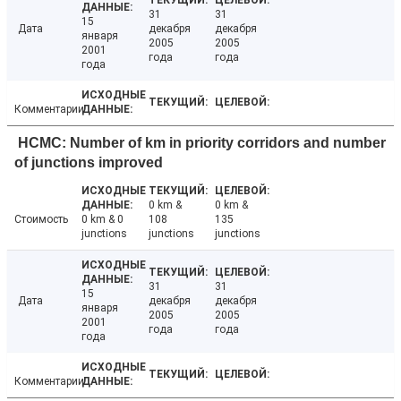
31
31
15
Дата
декабря
декабря
января
2005
2005
2001
года
года
года
Комментарии
HCMC: Number of km in priority corridors and number
of junctions improved
0 km &
0 km &
Стоимость
0 km & 0
108
135
junctions
junctions
junctions
31
31
15
Дата
декабря
декабря
января
2005
2005
2001
года
года
года
Комментарии