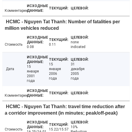
Комментарии
HCMC - Nguyen Tat Thanh: Number of fatalities per
million vehicles reduced
none
Стоимость
0.11
0.08
indicated
15
31
15
Дата
января
декабря
января
2006
2005
2001
года
года
года
Комментарии
HCMC - Nguyen Tat Thanh: travel time reduction after
a corridor improvement (in minutes; peak/off-peak)
10%
Стоимость
15.22/15.57
16.25/16.01
Reduction