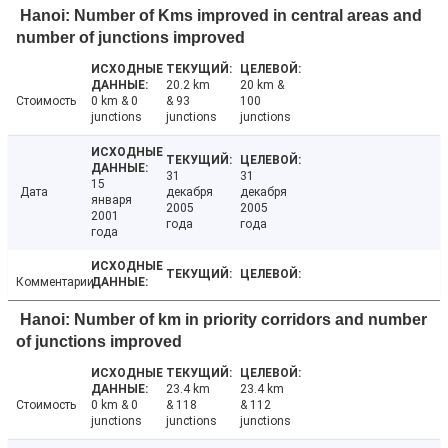
Hanoi: Number of Kms improved in central areas and
number of junctions improved
20.2 km
20 km &
Стоимость
0 km & 0
& 93
100
junctions
junctions
junctions
31
31
15
Дата
декабря
декабря
января
2005
2005
2001
года
года
года
Комментарии
Hanoi: Number of km in priority corridors and number
of junctions improved
23.4 km
23.4 km
Стоимость
0 km & 0
& 118
& 112
junctions
junctions
junctions