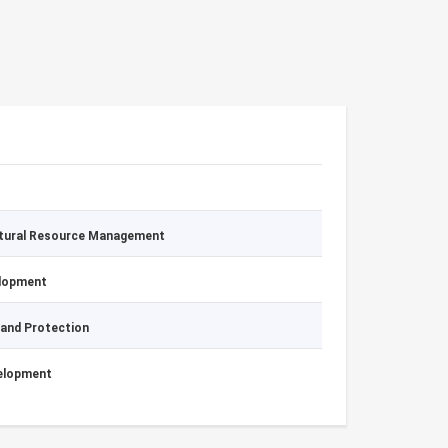
atural Resource Management
elopment
 and Protection
velopment