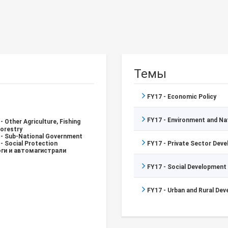
Темы
FY17 - Economic Policy
FY17 - Environment and N
- Other Agriculture, Fishing
Forestry
 - Sub-National Government
- Social Protection
FY17 - Private Sector Dev
ги и автомагистрали
FY17 - Social Development
FY17 - Urban and Rural De