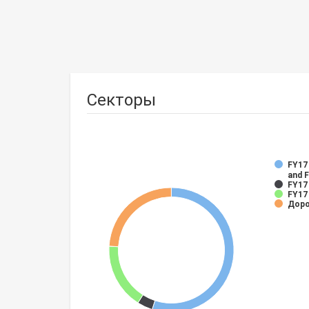
Секторы
FY17 
and 
FY17
FY17 
Доро