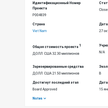
Идентификационный Hомер
Стат
Проекта
Close
P004839
Страна
Дата
Viet Nam
27 ок
1
Учре
Общая стоимость проекта
N/A
ДОЛЛ. США 32.30 миллионов
Зарезервированные средства
Экол
ДОЛЛ. США 21.50 миллионов
B
Достигнут последний этап
Дата
Board Approved
15 ян
Notes