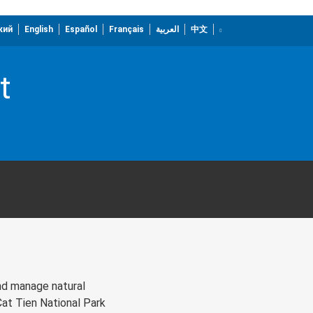
кий
English
Español
Français
العربية
中文
t
nd manage natural
Cat Tien National Park