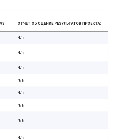
93
ОТЧЕТ ОБ ОЦЕНКЕ РЕЗУЛЬТАТОВ ПРОЕКТА:
N/a
N/a
N/a
N/a
N/a
N/a
N/a
N/a