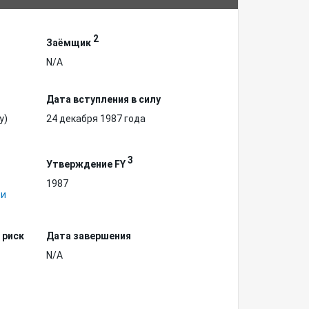
2
Заёмщик
N/A
Дата вступления в силу
у)
24 декабря 1987 года
3
Утверждение FY
1987
 и
 риск
Дата завершения
N/A