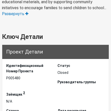
educational materials, and by supporting community
initiatives to encourage families to send children to school...
Развернуть
Ключ Детали
Проект Детали
Идентификационный
Статус
Hомер Проекта
Closed
P005480
Руководитель группы
2
Заёмщик
N/A
Страна
Дата раскрытия