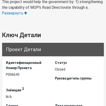
This project would help the government by: 1) strengthening
the capability of MOP's Road Directorate through a...
Развернуть
Ключ Детали
Проект Детали
Идентификационный
Статус
Hомер Проекта
Closed
P006643
Руководитель группы
2
Заёмщик
N/A
Страна
Дата раскрытия