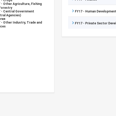
 - Crops
 - Other Agriculture, Fishing
Forestry
 - Central Government
FY17 - Human Development
tral Agencies)
гия
 - Other Industry, Trade and
FY17 - Private Sector Dev
ices