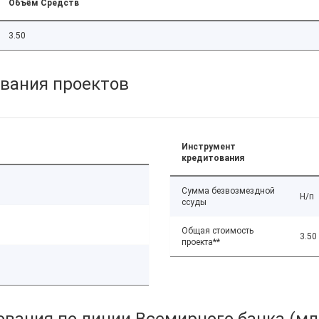
Объём Средств
3.50
вания проектов
Инструмент
кредитования
Сумма безвозмездной
Н/п
ссуды
Общая стоимость
3.50
проекта**