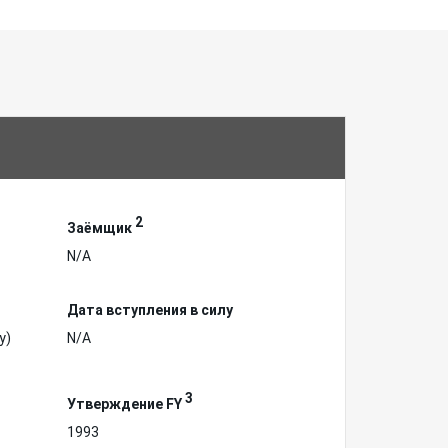
2
Заёмщик
N/A
Дата вступления в силу
у)
N/A
3
Утверждение FY
1993