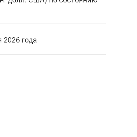
н. долл. США) по состоянию
 2026 года