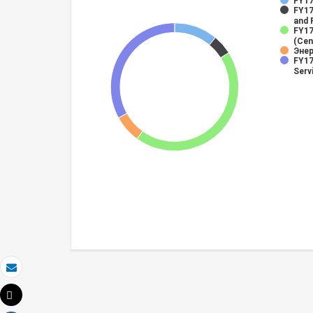
FY17
FY17
and 
FY17
(Cen
Энер
FY17
Serv
Электронная почта
Tweet
Распечатать