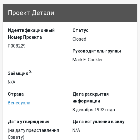
Проект Детали
Идентификационный
Статус
Hомер Проекта
Closed
P008229
Руководитель группы
Mark E. Cackler
2
Заёмщик
N/A
Страна
Дата раскрытия
информации
Венесуэла
8 декабря 1992 года
Дата утверждения
Дата вступления в силу
(на дату представления
N/A
Совету)