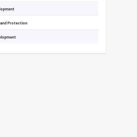
elopment
 and Protection
velopment