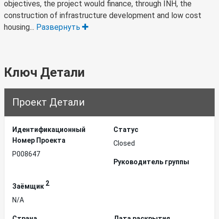
objectives, the project would finance, through INH, the
construction of infrastructure development and low cost
housing...
Развернуть
Ключ Детали
Проект Детали
Идентификационный
Статус
Hомер Проекта
Closed
P008647
Руководитель группы
2
Заёмщик
N/A
Страна
Дата раскрытия