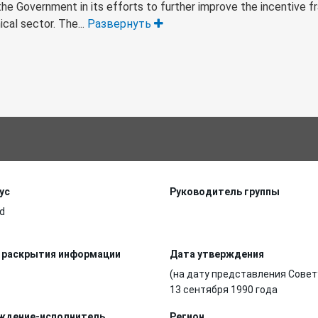
the Government in its efforts to further improve the incentive 
cal sector. The...
Развернуть
ус
Руководитель группы
d
 раскрытия информации
Дата утверждения
(на дату представления Совет
13 сентября 1990 года
ждение-исполнитель
Регион