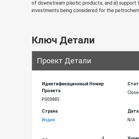
of downstream plastic products; and iii) support 
investments being considered for the petrochemi
Ключ Детали
Проект Детали
Идентификационный Hомер
Стат
Проекта
Close
P009885
Страна
Дата
Индия
N/A
1
Учре