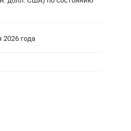
н. долл. США) по состоянию
 2026 года