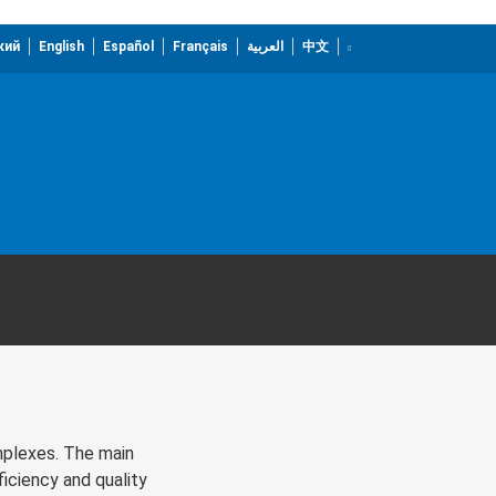
кий
English
Español
Français
العربية
中文
mplexes. The main
ficiency and quality