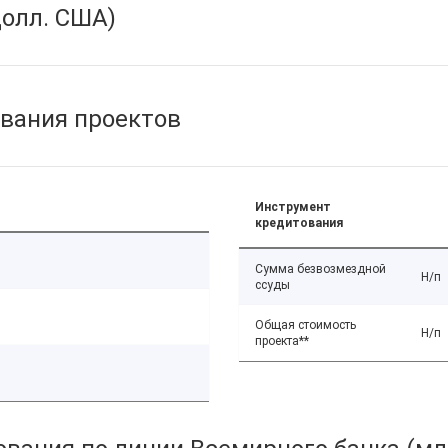
олл. США)
вания проектов
Инструмент
кредитования
Сумма безвозмездной
Н/п
ссуды
Общая стоимость
Н/п
проекта**