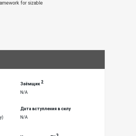
framework for sizable
2
Заёмщик
N/A
Дата вступления в силу
у)
N/A
3