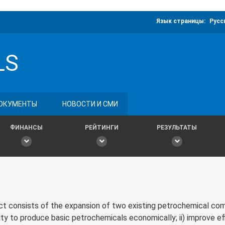
Язык страницы:
Русс
LS
ОКУМЕНТЫ
НОВОСТИ И СМИ
ФИНАНСЫ
РЕЙТИНГИ
РЕЗУЛЬТАТЫ
 consists of the expansion of two existing petrochemical co
ity to produce basic petrochemicals economically; ii) improve ef