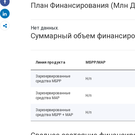
План Финансирования (Млн Д
Share
Share
Нет данных.
Суммарный объем финансиро
Линия продукта
МБРР/МАР
Зарезервированные
Н/п
средства МБРР
Зарезервированные
Н/п
средства МАР
Зарезервированные
Н/п
средства МБРР + МАР