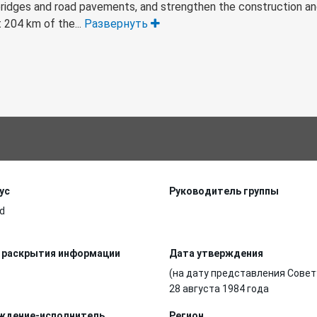
f bridges and road pavements, and strengthen the construction 
t 204 km of the...
Развернуть
ус
Руководитель группы
d
 раскрытия информации
Дата утверждения
(на дату представления Совет
28 августа 1984 года
ждение-исполнитель
Регион