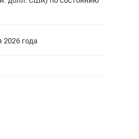
н. долл. США) по состоянию
 2026 года