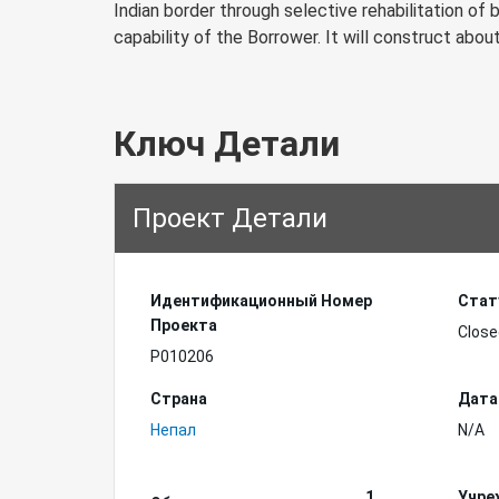
Indian border through selective rehabilitation o
capability of the Borrower. It will construct abou
Ключ Детали
Проект Детали
Идентификационный Hомер
Стат
Проекта
Close
P010206
Страна
Дата
Непал
N/A
1
Учре