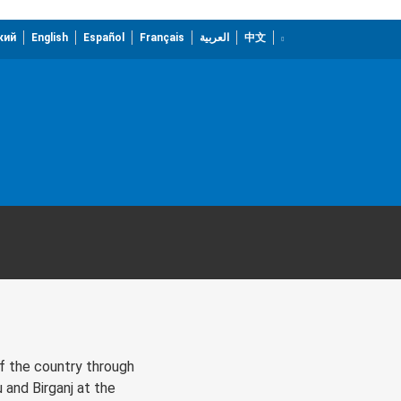
кий
English
Español
Français
العربية
中文
f the country through
and Birganj at the