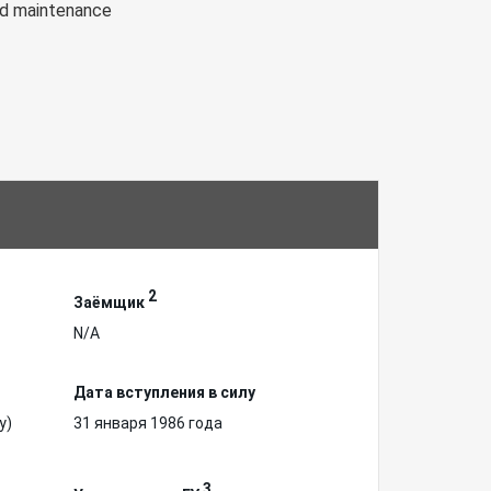
and maintenance
2
Заёмщик
N/A
Дата вступления в силу
у)
31 января 1986 года
3