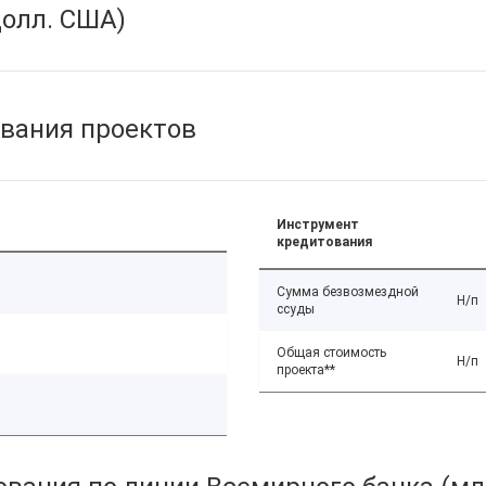
олл. США)
вания проектов
Инструмент
кредитования
Сумма безвозмездной
Н/п
ссуды
Общая стоимость
Н/п
проекта**