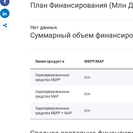
План Финансирования (Млн Д
Share
Share
Нет данных.
Суммарный объем финансиро
Линия продукта
МБРР/МАР
Зарезервированные
Н/п
средства МБРР
Зарезервированные
Н/п
средства МАР
Зарезервированные
Н/п
средства МБРР + МАР