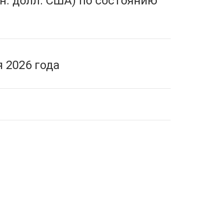
н. долл. США) по состоянию
 2026 года