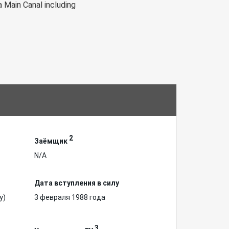
 Main Canal including
2
Заёмщик
N/A
Дата вступления в силу
у)
3 февраля 1988 года
3