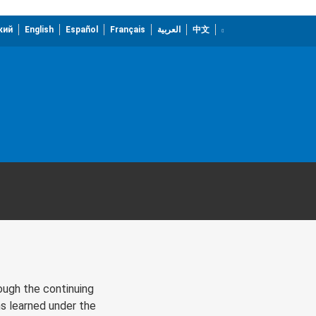
кий
English
Español
Français
العربية
中文
ough the continuing
ns learned under the