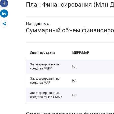
План Финансирования (Млн Д
Share
Share
Нет данных.
Суммарный объем финансиро
Линия продукта
МБРР/МАР
Зарезервированные
Н/п
средства МБРР
Зарезервированные
Н/п
средства МАР
Зарезервированные
Н/п
средства МБРР + МАР