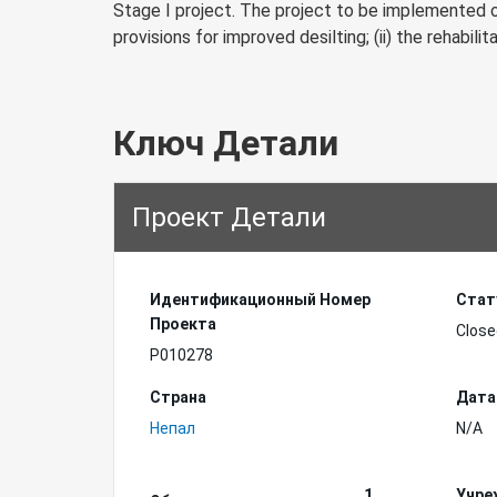
Stage I project. The project to be implemented o
provisions for improved desilting; (ii) the rehabilita
Ключ Детали
Проект Детали
Идентификационный Hомер
Стат
Проекта
Close
P010278
Страна
Дата
Непал
N/A
1
Учре