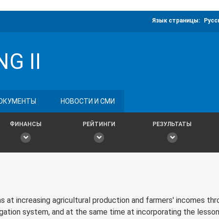
Язык страницы:
Русс
G II
ОКУМЕНТЫ
НОВОСТИ И СМИ
ФИНАНСЫ
РЕЙТИНГИ
РЕЗУЛЬТАТЫ
s at increasing agricultural production and farmers' incomes thr
rigation system, and at the same time at incorporating the lesso