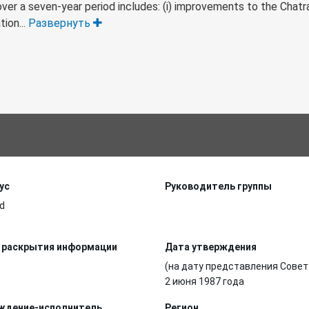
ver a seven-year period includes: (i) improvements to the Chatra
tion...
Развернуть
ус
Руководитель группы
d
 раскрытия информации
Дата утверждения
(на дату представления Совет
2 июня 1987 года
ждение-исполнитель
Регион