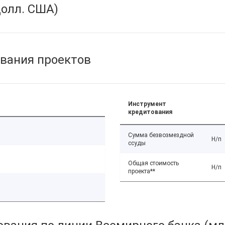
олл. США)
вания проектов
Инструмент
кредитования
Сумма безвозмездной
Н/п
ссуды
Общая стоимость
Н/п
проекта**