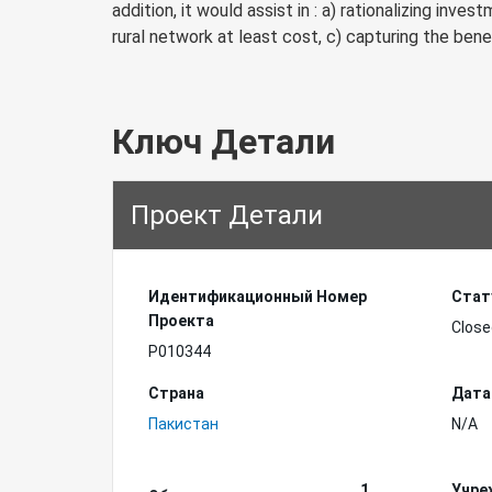
addition, it would assist in : a) rationalizing inv
rural network at least cost, c) capturing the benef
Ключ Детали
Проект Детали
Идентификационный Hомер
Стат
Проекта
Close
P010344
Страна
Дата
Пакистан
N/A
1
Учре