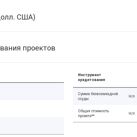
олл. США)
вания проектов
Инструмент
кредитования
Сумма безвозмездной
Н/п
ссуды
Общая стоимость
Н/п
проекта**