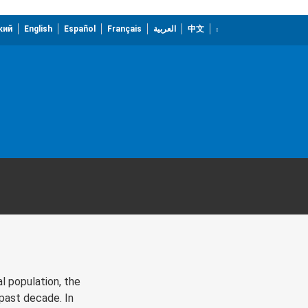
кий
English
Español
Français
العربية
中文
al population, the
past decade. In