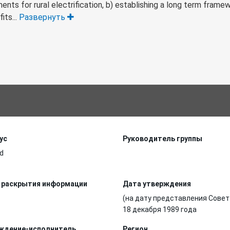
estments for rural electrification, b) establishing a long term fram
its...
Развернуть
ус
Руководитель группы
d
 раскрытия информации
Дата утверждения
(на дату представления Совет
18 декабря 1989 года
ждение-исполнитель
Регион