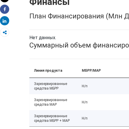
Финансы
Распечатать
Share
План Финансирования (Млн Д
Share
Нет данных.
Суммарный объем финансиро
Линия продукта
МБРР/МАР
Зарезервированные
Н/п
средства МБРР
Зарезервированные
Н/п
средства МАР
Зарезервированные
Н/п
средства МБРР + МАР