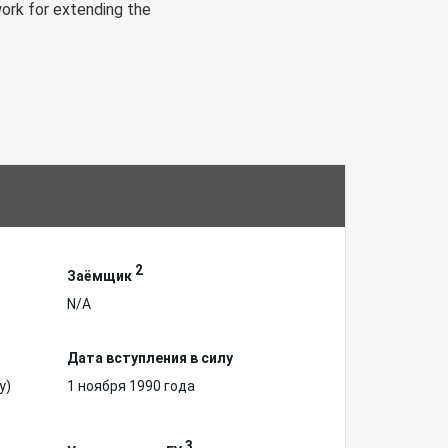
ework for extending the
2
Заёмщик
N/A
Дата вступления в силу
у)
1 ноября 1990 года
3