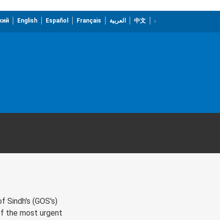
кий
English
Español
Français
العربية
中文
f Sindh's (GOS's)
of the most urgent