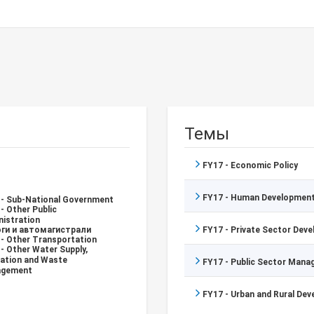
Темы
FY17 - Economic Policy
FY17 - Human Development
 - Sub-National Government
- Other Public
nistration
ги и автомагистрали
FY17 - Private Sector Dev
 - Other Transportation
- Other Water Supply,
tation and Waste
FY17 - Public Sector Man
gement
FY17 - Urban and Rural De