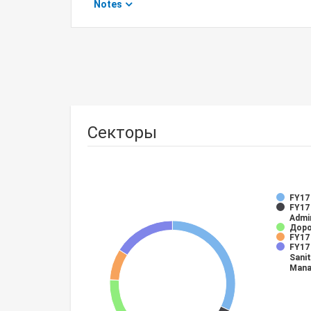
Notes
Секторы
FY17
FY17 
Admi
Доро
FY17
FY17 
Sani
Mana