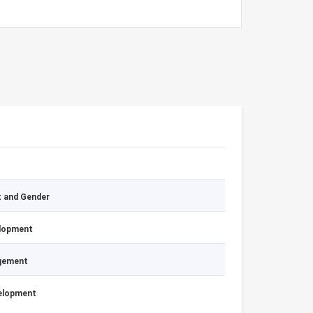
 and Gender
elopment
agement
velopment