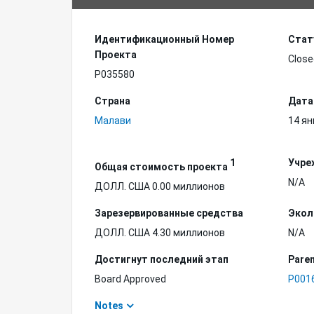
Идентификационный Hомер
Стат
Проекта
Close
P035580
Страна
Дата
Малави
14 ян
1
Учре
Общая стоимость проекта
N/A
ДОЛЛ. США 0.00 миллионов
Зарезервированные средства
Экол
ДОЛЛ. США 4.30 миллионов
N/A
Достигнут последний этап
Paren
Board Approved
P001
Notes