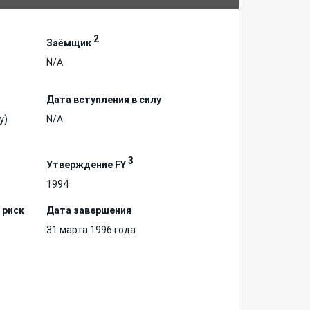
2
Заёмщик
N/A
Дата вступления в силу
у)
N/A
3
Утверждение FY
1994
 риск
Дата завершения
31 марта 1996 года