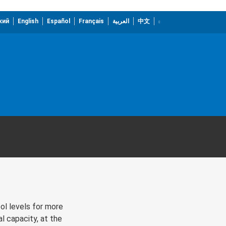
кий
English
Español
Français
العربية
中文
ool levels for more
l capacity, at the