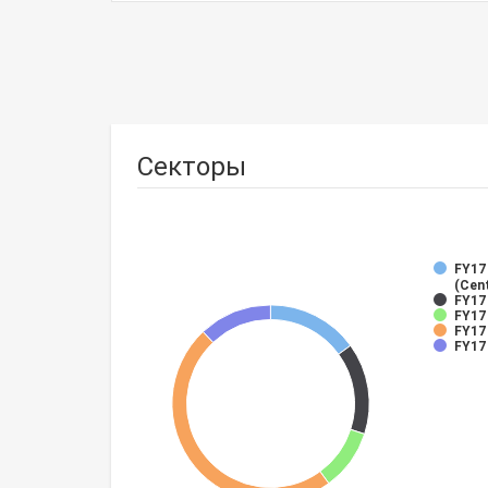
Секторы
FY17
(Cent
FY17
FY17 
FY17 
FY17 