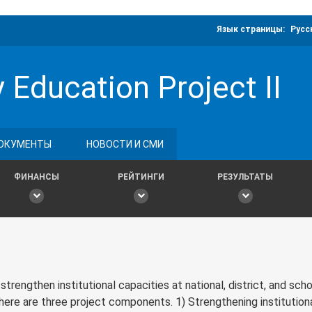
Язык страницы:
Русс
 Education Project II
ОКУМЕНТЫ
НОВОСТИ И СМИ
ФИНАНСЫ
РЕЙТИНГИ
РЕЗУЛЬТАТЫ
rengthen institutional capacities at national, district, and sch
There are three project components. 1) Strengthening institutiona