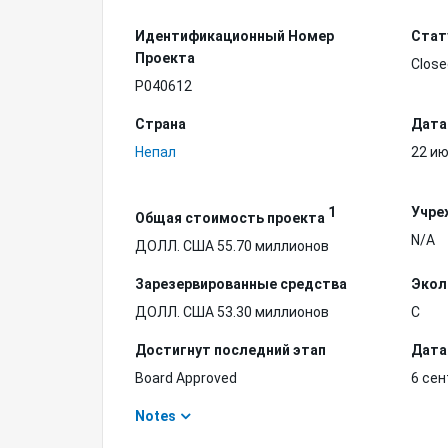
Идентификационный Hомер
Стат
Проекта
Close
P040612
Страна
Дата
Непал
22 ию
1
Учре
Общая стоимость проекта
N/A
ДОЛЛ. США 55.70 миллионов
Зарезервированные средства
Экол
ДОЛЛ. США 53.30 миллионов
C
Достигнут последний этап
Дата
Board Approved
6 сен
Notes