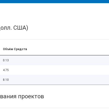
олл. США)
Объём Средств
0.13
4.75
8.10
вания проектов