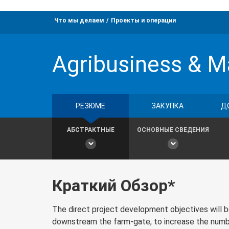
Что мы делаем
Проекты и операции
Agribusiness & M
РЕЗЮМЕ
ЗАКУПКА
Д
АБСТРАКТНЫЕ
ОСНОВНЫЕ СВЕДЕНИЯ
Краткий Обзор*
The direct project development objectives will be
downstream the farm-gate, to increase the numbe