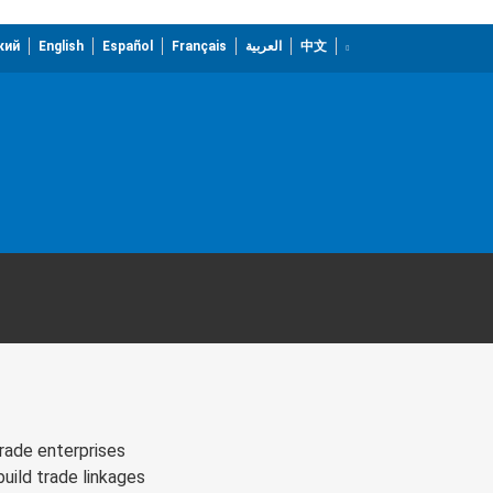
кий
English
Español
Français
العربية
中文
trade enterprises
uild trade linkages