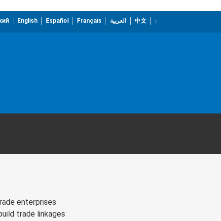
кий
English
Español
Français
العربية
中文
trade enterprises
uild trade linkages