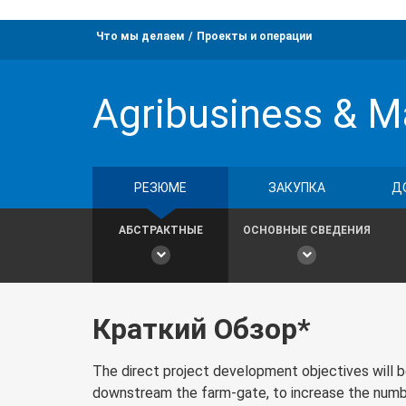
Что мы делаем
Проекты и операции
Agribusiness & M
РЕЗЮМЕ
ЗАКУПКА
Д
АБСТРАКТНЫЕ
ОСНОВНЫЕ СВЕДЕНИЯ
Краткий Обзор*
The direct project development objectives will be
downstream the farm-gate, to increase the numbe