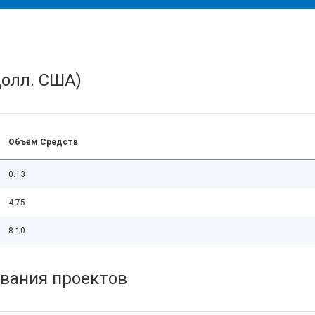
олл. США)
Объём Средств
0.13
4.75
8.10
вания проектов