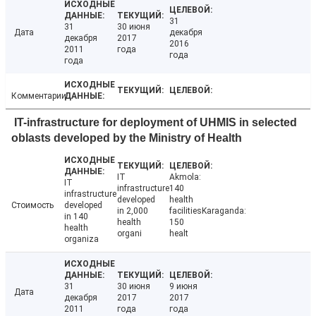
31
31
30 июня
Дата
декабря
декабря
2017
2016
2011
года
года
года
Комментарии
IT-infrastructure for deployment of UHMIS in selected
oblasts developed by the Ministry of Health
IT
Akmola:
IT
infrastructure
140
infrastructure
developed
health
Стоимость
developed
in 2,000
facilitiesKaraganda:
in 140
health
150
health
organi
healt
organiza
31
30 июня
9 июня
Дата
декабря
2017
2017
2011
года
года