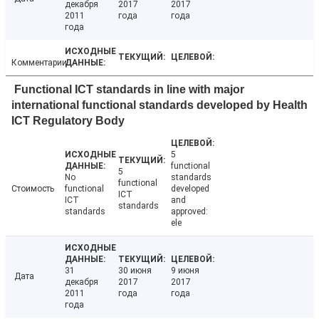
декабря
2017
2017
2011
года
года
года
Комментарии
Functional ICT standards in line with major
international functional standards developed by Health
ICT Regulatory Body
5
functional
5
No
standards
functional
Стоимость
functional
developed
ICT
ICT
and
standards
standards
approved:
ele
31
30 июня
9 июня
Дата
декабря
2017
2017
2011
года
года
года