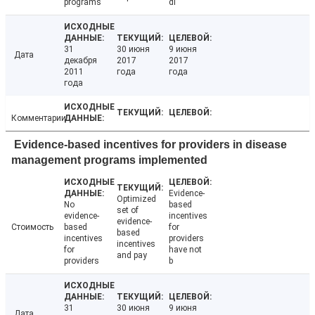
programs
di
31
30 июня
9 июня
Дата
декабря
2017
2017
2011
года
года
года
Комментарии
Evidence-based incentives for providers in disease
management programs implemented
Evidence-
Optimized
No
based
set of
evidence-
incentives
evidence-
Стоимость
based
for
based
incentives
providers
incentives
for
have not
and pay
providers
b
31
30 июня
9 июня
Дата