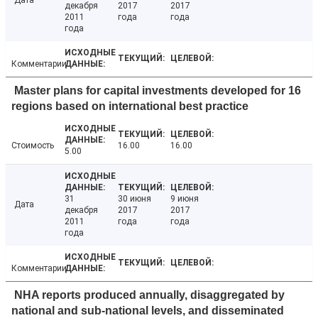
Дата
декабря
2017
2017
2011
года
года
года
Комментарии
Master plans for capital investments developed for 16
regions based on international best practice
Стоимость
16.00
16.00
5.00
31
30 июня
9 июня
Дата
декабря
2017
2017
2011
года
года
года
Комментарии
NHA reports produced annually, disaggregated by
national and sub-national levels, and disseminated