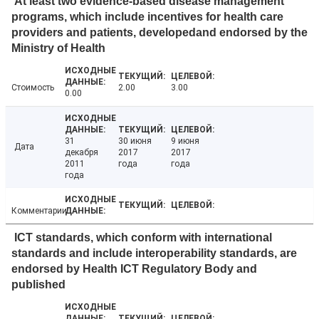
At least two evidence-based disease management
programs, which include incentives for health care
providers and patients, developedand endorsed by the
Ministry of Health
Стоимость
2.00
3.00
0.00
31
30 июня
9 июня
Дата
декабря
2017
2017
2011
года
года
года
Комментарии
ICT standards, which conform with international
standards and include interoperability standards, are
endorsed by Health ICT Regulatory Body and
published