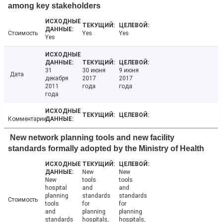
among key stakeholders
Стоимость
Yes
Yes
Yes
31
30 июня
9 июня
Дата
декабря
2017
2017
2011
года
года
года
Комментарии
New network planning tools and new facility
standards formally adopted by the Ministry of Health
New
New
New
tools
tools
hospital
and
and
planning
standards
standards
Стоимость
tools
for
for
and
planning
planning
standards
hospitals,
hospitals,