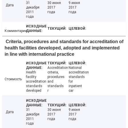
31
30 июня
9 июня
Дата
декабря
2017
2017
2011
года
года
года
Комментарии
Criteria, procedures and standards for accreditation of
health facilities developed, adopted and implemented
in line with international practice
Accreditation
National
Health
criteria,
accreditation
facility
procedures
standards
Стоимость
accreditation
and
for
standards
standards
inpatient
developed
r
car
31
30 июня
9 июня
Дата
декабря
2017
2017
2011
года
года
года