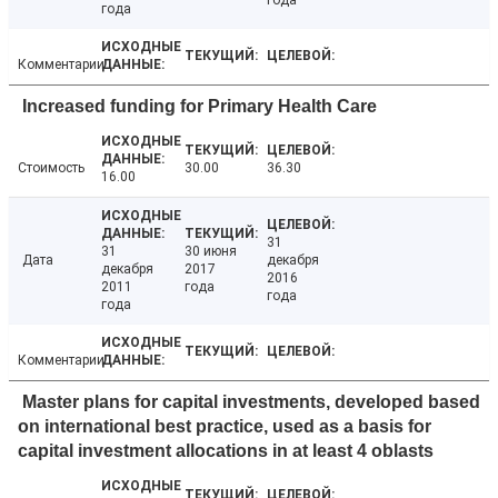
года
года
Комментарии
Increased funding for Primary Health Care
Стоимость
30.00
36.30
16.00
31
31
30 июня
Дата
декабря
декабря
2017
2016
2011
года
года
года
Комментарии
Master plans for capital investments, developed based
on international best practice, used as a basis for
capital investment allocations in at least 4 oblasts