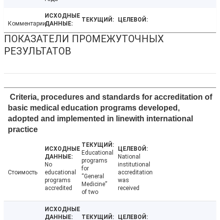
Комментарии
ПОКАЗАТЕЛИ ПРОМЕЖУТОЧНЫХ
РЕЗУЛЬТАТОВ
Criteria, procedures and standards for accreditation of
basic medical education programs developed,
adopted and implemented in linewith international
practice
Educational
National
programs
No
institutional
for
Стоимость
educational
accreditation
“General
programs
was
Medicine”
accredited
received
of two