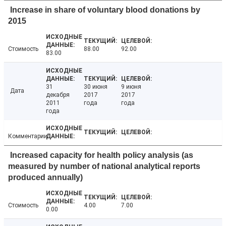
Increase in share of voluntary blood donations by
2015
Стоимость
88.00
92.00
83.00
31
30 июня
9 июня
Дата
декабря
2017
2017
2011
года
года
года
Комментарии
Increased capacity for health policy analysis (as
measured by number of national analytical reports
produced annually)
Стоимость
4.00
7.00
0.00