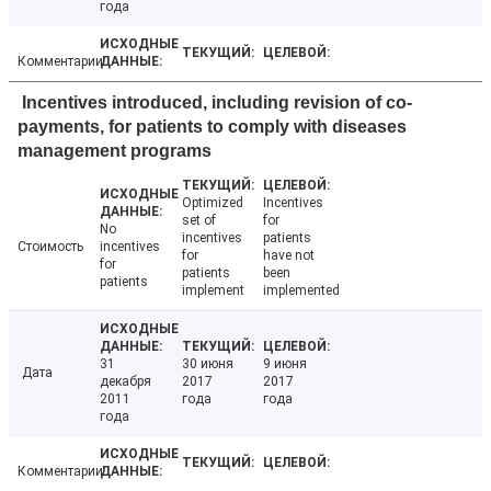
года
Комментарии
Incentives introduced, including revision of co-
payments, for patients to comply with diseases
management programs
Optimized
Incentives
set of
for
No
incentives
patients
Стоимость
incentives
for
have not
for
patients
been
patients
implement
implemented
31
30 июня
9 июня
Дата
декабря
2017
2017
2011
года
года
года
Комментарии