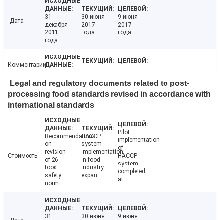
31
30 июня
9 июня
Дата
декабря
2017
2017
2011
года
года
года
Комментарии
Legal and regulatory documents related to post-
processing food standards revised in accordance with
international standards
Pilot
Recommendations
HACCP
implementation
on
system
of
revision
implementation
Стоимость
HACCP
of 26
in food
system
food
industry
completed
safety
expan
at
norm
31
30 июня
9 июня