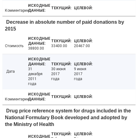
Комментарии
Decrease in absolute number of paid donations by
2015
Стоимость
33400.00
20467.00
38800.00
31
30 июня
9 июня
Дата
декабря
2017
2017
2011
года
года
года
Комментарии
Drug price reference system for drugs included in the
National Formulary Book developed and adopted by
the Ministry of Health