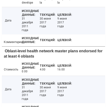
develope
la
la
31
30 июня
9 июня
Дата
декабря
2017
2017
2011
года
года
года
Комментарии
Oblast-level health network master plans endorsed for
at least 4 oblasts
Стоимость
4.00
16.00
0.00
31
30 июня
9 июня
Дата
декабря
2017
2017
2011
года
года
года