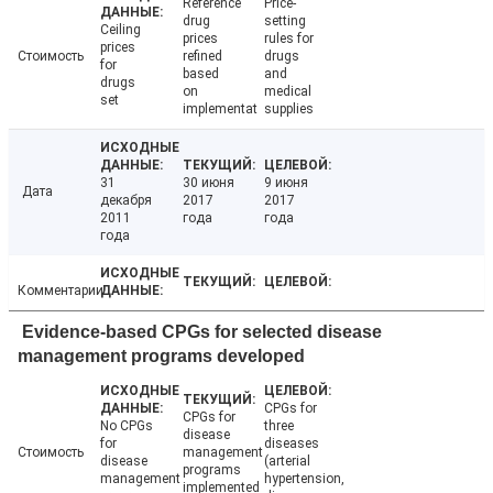
Reference
Price-
drug
setting
Ceiling
prices
rules for
prices
Стоимость
refined
drugs
for
based
and
drugs
on
medical
set
implementat
supplies
31
30 июня
9 июня
Дата
декабря
2017
2017
2011
года
года
года
Комментарии
Evidence-based CPGs for selected disease
management programs developed
CPGs for
CPGs for
No CPGs
three
disease
for
diseases
Стоимость
management
disease
(arterial
programs
management
hypertension,
implemented