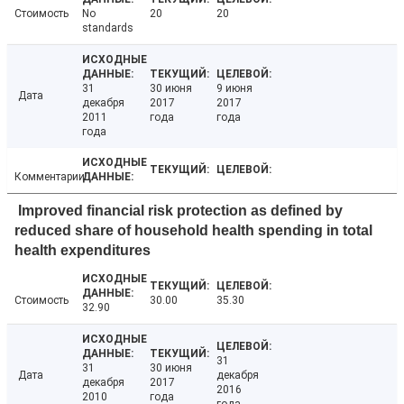
Стоимость
No
20
20
standards
31
30 июня
9 июня
Дата
декабря
2017
2017
2011
года
года
года
Комментарии
Improved financial risk protection as defined by
reduced share of household health spending in total
health expenditures
Стоимость
30.00
35.30
32.90
31
31
30 июня
Дата
декабря
декабря
2017
2016
2010
года