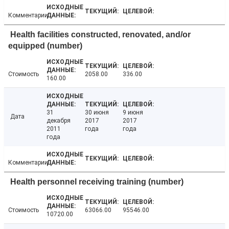
Комментарии
Health facilities constructed, renovated, and/or
equipped (number)
Стоимость
2058.00
336.00
160.00
31
30 июня
9 июня
Дата
декабря
2017
2017
2011
года
года
года
Комментарии
Health personnel receiving training (number)
Стоимость
63066.00
95546.00
10720.00