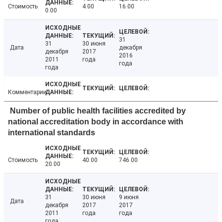
Стоимость
4.00
16.00
0.00
31
31
30 июня
Дата
декабря
декабря
2017
2016
2011
года
года
года
Комментарии
Number of public health facilities accredited by
national accreditation body in accordance with
international standards
Стоимость
40.00
746.00
20.00
31
30 июня
9 июня
Дата
декабря
2017
2017
2011
года
года
года