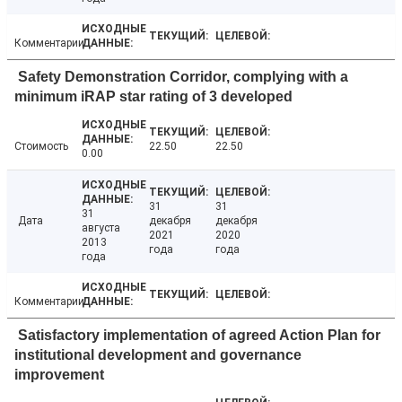
Комментарии
Safety Demonstration Corridor, complying with a
minimum iRAP star rating of 3 developed
Стоимость
22.50
22.50
0.00
31
31
31
Дата
декабря
декабря
августа
2021
2020
2013
года
года
года
Комментарии
Satisfactory implementation of agreed Action Plan for
institutional development and governance
improvement