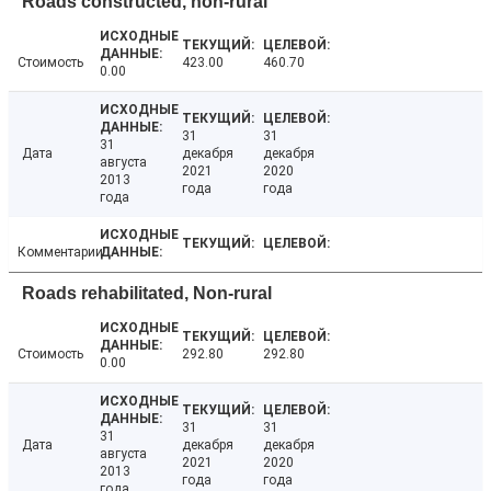
Roads constructed, non-rural
Стоимость
423.00
460.70
0.00
31
31
31
Дата
декабря
декабря
августа
2021
2020
2013
года
года
года
Комментарии
Roads rehabilitated, Non-rural
Стоимость
292.80
292.80
0.00
31
31
31
Дата
декабря
декабря
августа
2021
2020
2013
года
года
года