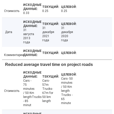
Стоимость
0.25
0.25
0.33
31
31
31
Дата
декабря
декабря
августа
2021
2020
2013
года
года
года
Комментарии
Reduced average travel time on project roads
Cars- 50
Cars -
Cars-
minutes
75
57m
/ 50 Km
minutes
Trucks-
Стоимость
length
/ 50 Km
67m for
Trucks -
lengthTrucks
50 km
65
- 85
length
minute
minut