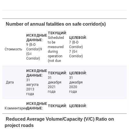
Number of annual fatalities on safe corridor(s)
Scheduled
to be
7 (B-D
9 (B-D
measured
Corridor)
Стоимость
Corridor)9
during
7 (G-I
(G-I
operation
Corridor)
Corridor)
(not due
31
31
31
Дата
декабря
декабря
августа
2021
2020
2013
года
года
года
Комментарии
Reduced Average Volume/Capacity (V/C) Ratio on
project roads