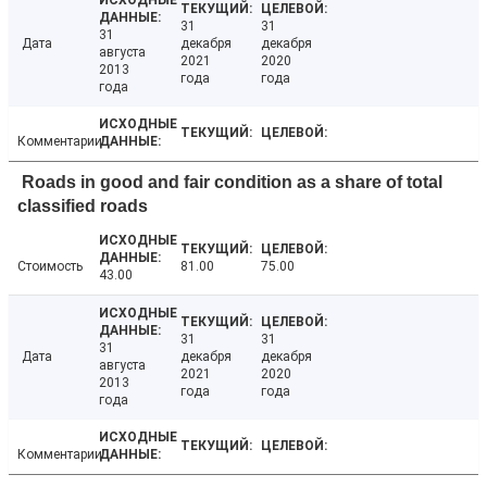
31
31
31
Дата
декабря
декабря
августа
2021
2020
2013
года
года
года
Комментарии
Roads in good and fair condition as a share of total
classified roads
Стоимость
81.00
75.00
43.00
31
31
31
Дата
декабря
декабря
августа
2021
2020
2013
года
года
года
Комментарии