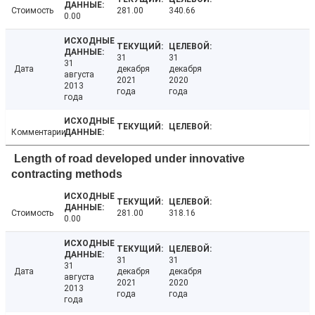
Стоимость
281.00
340.66
0.00
31
31
31
Дата
декабря
декабря
августа
2021
2020
2013
года
года
года
Комментарии
Length of road developed under innovative
contracting methods
Стоимость
281.00
318.16
0.00
31
31
31
Дата
декабря
декабря
августа
2021
2020
2013
года
года
года