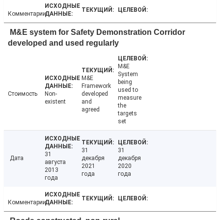
Комментарии
M&E system for Safety Demonstration Corridor
developed and used regularly
M&E
System
M&E
being
Framework
used to
Стоимость
Non-
developed
measure
existent
and
the
agreed
targets
set
31
31
31
Дата
декабря
декабря
августа
2021
2020
2013
года
года
года
Комментарии