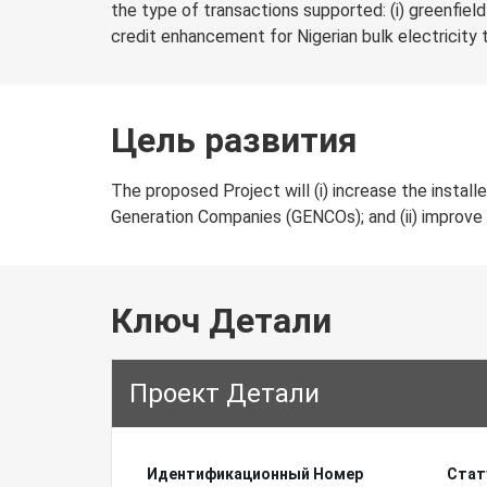
the type of transactions supported: (i) greenfiel
credit enhancement for Nigerian bulk electricity 
Цель развития
The proposed Project will (i) increase the insta
Generation Companies (GENCOs); and (ii) improve t
Ключ Детали
Проект Детали
Идентификационный Hомер
Стат