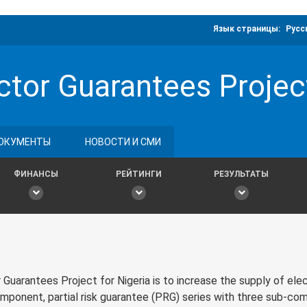
Язык страницы:
Русс
ctor Guarantees Projec
ОКУМЕНТЫ
НОВОСТИ И СМИ
ФИНАНСЫ
РЕЙТИНГИ
РЕЗУЛЬТАТЫ
arantees Project for Nigeria is to increase the supply of elec
mponent, partial risk guarantee (PRG) series with three sub-c