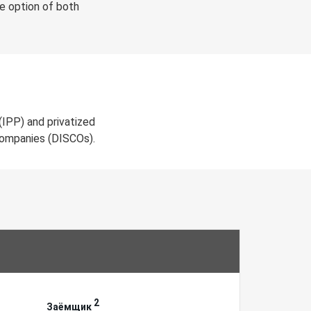
he option of both
(IPP) and privatized
 Companies (DISCOs).
2
Заёмщик