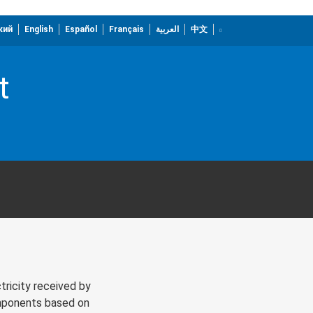
кий
English
Español
Français
العربية
中文
t
tricity received by
omponents based on