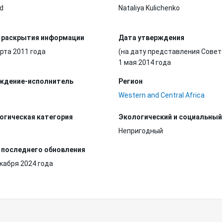
d
Nataliya Kulichenko
 раскрытия информации
Дата утверждения
рта 2011 года
(на дату представления Совет
1 мая 2014 года
ждение-исполнитель
Регион
Western and Central Africa
огическая категория
Экологический и социальный
Непригодный
 последнего обновления
кабря 2024 года