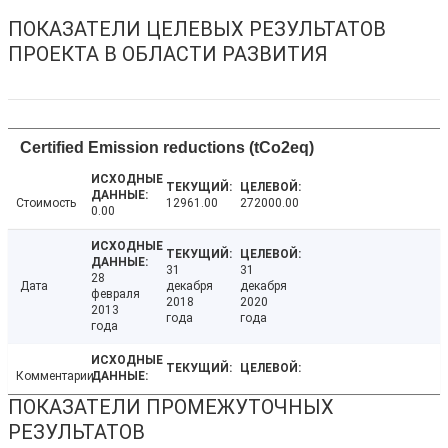
ПОКАЗАТЕЛИ ЦЕЛЕВЫХ РЕЗУЛЬТАТОВ
ПРОЕКТА В ОБЛАСТИ РАЗВИТИЯ
Certified Emission reductions (tCo2eq)
Стоимость
12961.00
272000.00
0.00
31
31
28
Дата
декабря
декабря
февраля
2018
2020
2013
года
года
года
Комментарии
ПОКАЗАТЕЛИ ПРОМЕЖУТОЧНЫХ
РЕЗУЛЬТАТОВ