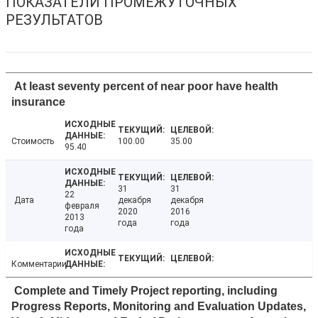
ПОКАЗАТЕЛИ ПРОМЕЖУТОЧНЫХ
РЕЗУЛЬТАТОВ
At least seventy percent of near poor have health
insurance
Стоимость
100.00
35.00
95.40
31
31
22
Дата
декабря
декабря
февраля
2020
2016
2013
года
года
года
Комментарии
Complete and Timely Project reporting, including
Progress Reports, Monitoring and Evaluation Updates,