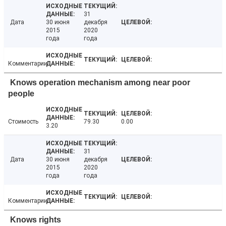
31
Дата
30 июня
декабря
2015
2020
года
года
Комментарии
Knows operation mechanism among near poor
people
Стоимость
79.30
0.00
3.20
31
Дата
30 июня
декабря
2015
2020
года
года
Комментарии
Knows rights