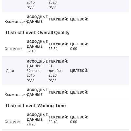
2015
2020
года
года
Комментарии
District Level: Overall Quality
Стоимость
88.50
0.00
82.10
31
Дата
30 июня
декабря
2015
2020
года
года
Комментарии
District Level: Waiting Time
Стоимость
89.40
0.00
74.90