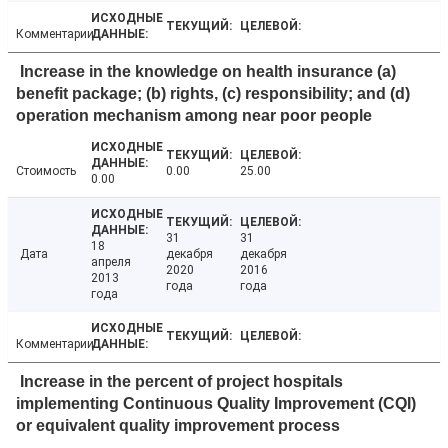
Комментарии
Increase in the knowledge on health insurance (a)
benefit package; (b) rights, (c) responsibility; and (d)
operation mechanism among near poor people
Стоимость
0.00
25.00
0.00
31
31
18
Дата
декабря
декабря
апреля
2020
2016
2013
года
года
года
Комментарии
Increase in the percent of project hospitals
implementing Continuous Quality Improvement (CQI)
or equivalent quality improvement process