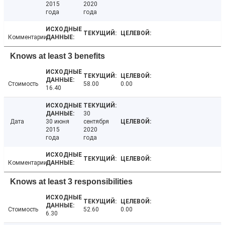
2015
2020
года
года
Комментарии
Knows at least 3 benefits
Стоимость
58.00
0.00
16.40
30
Дата
30 июня
сентября
2015
2020
года
года
Комментарии
Knows at least 3 responsibilities
Стоимость
52.60
0.00
6.30