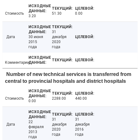
Стоимость
51.30
0.00
3.20
31
Дата
30 июня
декабря
2015
2020
года
года
Комментарии
Number of new technical services is transferred from
central to provincial hospitals and district hospitals
Стоимость
2288.00
440.00
0.00
31
31
22
Дата
декабря
декабря
февраля
2020
2016
2013
года
года
года