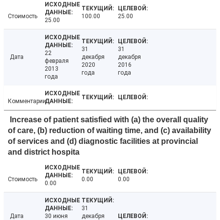
Стоимость
100.00
25.00
25.00
31
31
22
Дата
декабря
декабря
февраля
2020
2016
2013
года
года
года
Комментарии
Increase of patient satisfied with (a) the overall quality
of care, (b) reduction of waiting time, and (c) availability
of services and (d) diagnostic facilities at provincial
and district hospita
Стоимость
0.00
0.00
0.00
31
Дата
30 июня
декабря