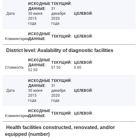
31
Дата
30 июня
декабря
2015
2020
года
года
Комментарии
District level: Avalability of diagnostic facilities
Стоимость
57.50
0.00
52.50
31
Дата
30 июня
декабря
2015
2020
года
года
Комментарии
Health facilities constructed, renovated, and/or
equipped (number)