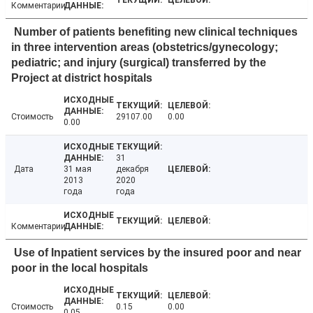
Комментарии
Number of patients benefiting new clinical techniques
in three intervention areas (obstetrics/gynecology;
pediatric; and injury (surgical) transferred by the
Project at district hospitals
Стоимость
29107.00
0.00
0.00
31
Дата
31 мая
декабря
2013
2020
года
года
Комментарии
Use of Inpatient services by the insured poor and near
poor in the local hospitals
Стоимость
0.15
0.00
0.05