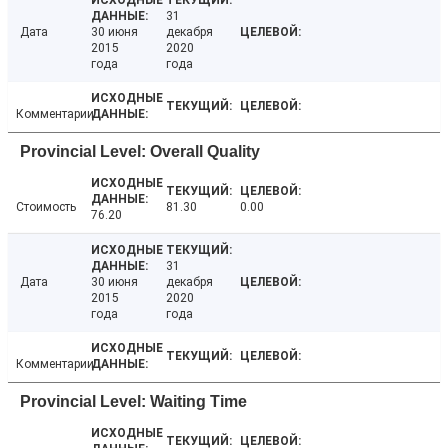
31
Дата
30 июня
декабря
2015
2020
года
года
Комментарии
Provincial Level: Overall Quality
Стоимость
81.30
0.00
76.20
31
Дата
30 июня
декабря
2015
2020
года
года
Комментарии
Provincial Level: Waiting Time