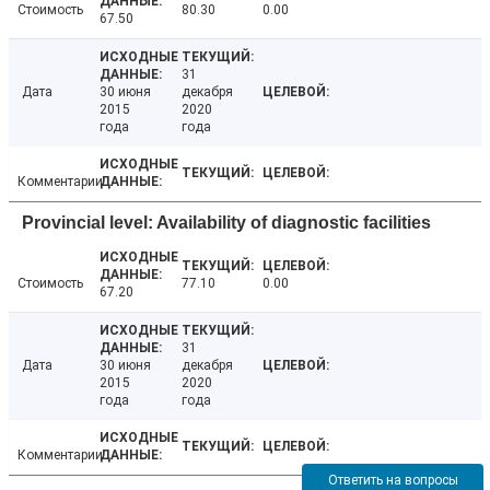
Стоимость
80.30
0.00
67.50
31
Дата
30 июня
декабря
2015
2020
года
года
Комментарии
Provincial level: Availability of diagnostic facilities
Стоимость
77.10
0.00
67.20
31
Дата
30 июня
декабря
2015
2020
года
года
Комментарии
Ответить на вопросы