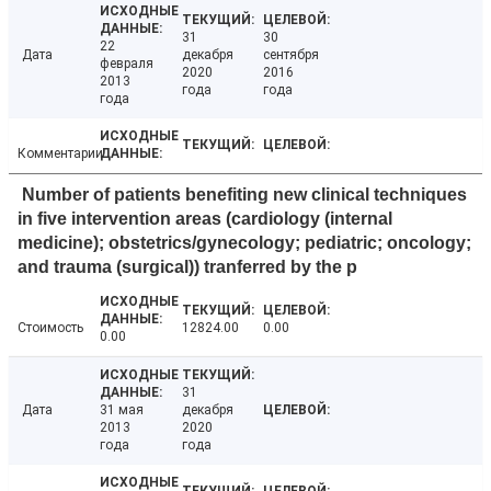
31
30
22
Дата
декабря
сентября
февраля
2020
2016
2013
года
года
года
Комментарии
Number of patients benefiting new clinical techniques
in five intervention areas (cardiology (internal
medicine); obstetrics/gynecology; pediatric; oncology;
and trauma (surgical)) tranferred by the p
Стоимость
12824.00
0.00
0.00
31
Дата
31 мая
декабря
2013
2020
года
года