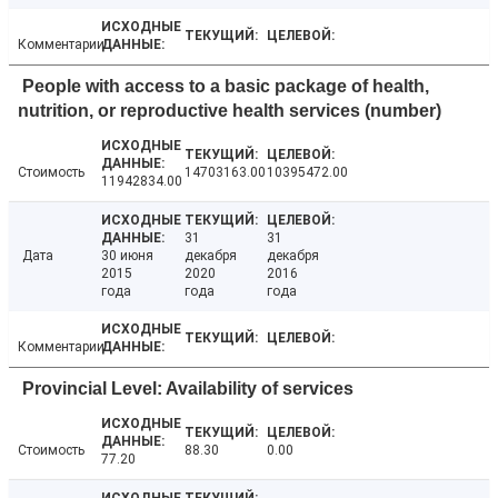
Комментарии
People with access to a basic package of health,
nutrition, or reproductive health services (number)
Стоимость
14703163.00
10395472.00
11942834.00
31
31
Дата
30 июня
декабря
декабря
2015
2020
2016
года
года
года
Комментарии
Provincial Level: Availability of services
Стоимость
88.30
0.00
77.20