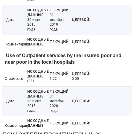
31
Дата
30 июня
декабря
2015
2019
года
года
Комментарии
Use of Outpatient services by the insured poor and
near poor in the local hospitals
Стоимость
1.22
0.00
0.21
31
Дата
30 июня
декабря
2015
2020
года
года
Комментарии