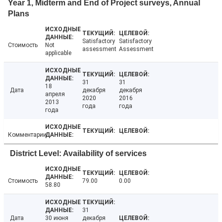
Year 1, Midterm and End of Project surveys, Annual
Plans
Satisfactory
Satisfactory
Стоимость
Not
assessment
Assessment
applicable
31
31
18
Дата
декабря
декабря
апреля
2020
2016
2013
года
года
года
Комментарии
District Level: Availability of services
Стоимость
79.00
0.00
58.80
31
Дата
30 июня
декабря