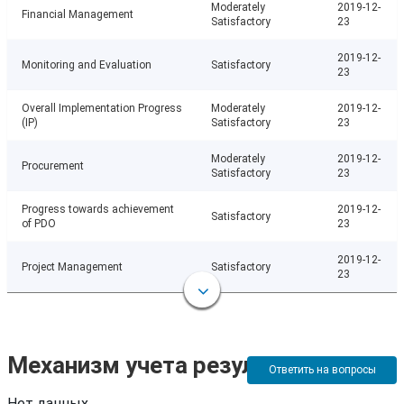
Moderately
2019-12-
Financial Management
Satisfactory
23
2019-12-
Monitoring and Evaluation
Satisfactory
23
Overall Implementation Progress
Moderately
2019-12-
(IP)
Satisfactory
23
Moderately
2019-12-
Procurement
Satisfactory
23
Progress towards achievement
2019-12-
Satisfactory
of PDO
23
2019-12-
Project Management
Satisfactory
23
Механизм учета результатов
Ответить на вопросы
Нет данных.