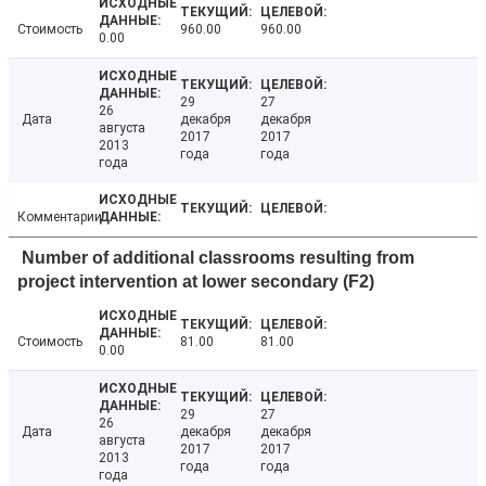
Стоимость
960.00
960.00
0.00
29
27
26
Дата
декабря
декабря
августа
2017
2017
2013
года
года
года
Комментарии
Number of additional classrooms resulting from
project intervention at lower secondary (F2)
Стоимость
81.00
81.00
0.00
29
27
26
Дата
декабря
декабря
августа
2017
2017
2013
года
года
года