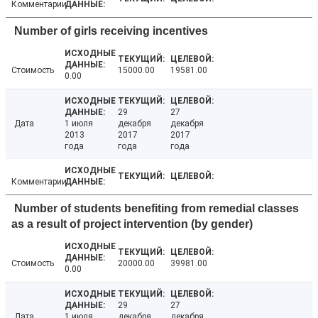
Комментарии
Number of girls receiving incentives
Стоимость
15000.00
19581.00
0.00
29
27
Дата
1 июля
декабря
декабря
2013
2017
2017
года
года
года
Комментарии
Number of students benefiting from remedial classes
as a result of project intervention (by gender)
Стоимость
20000.00
39981.00
0.00
29
27
Дата
1 июля
декабря
декабря