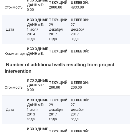
Стоимость
2000.00
4833.00
0.00
29
27
Дата
1 июля
декабря
декабря
2014
2017
2017
года
года
года
Комментарии
Number of additional wells resulting from project
intervention
Стоимость
200.00
200.00
0.00
29
27
Дата
1 июля
декабря
декабря
2013
2017
2017
года
года
года