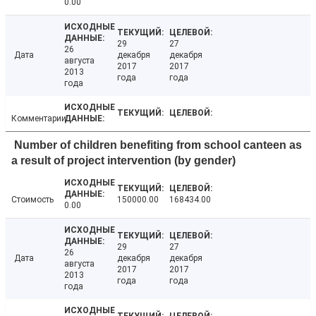
0.00
29
27
26
Дата
декабря
декабря
августа
2017
2017
2013
года
года
года
Комментарии
Number of children benefiting from school canteen as
a result of project intervention (by gender)
Стоимость
150000.00
168434.00
0.00
29
27
26
Дата
декабря
декабря
августа
2017
2017
2013
года
года
года