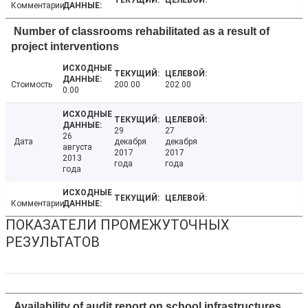
Комментарии
Number of classrooms rehabilitated as a result of
project interventions
Стоимость
200.00
202.00
0.00
29
27
26
Дата
декабря
декабря
августа
2017
2017
2013
года
года
года
Комментарии
ПОКАЗАТЕЛИ ПРОМЕЖУТОЧНЫХ
РЕЗУЛЬТАТОВ
Availability of audit report on school infrastructures