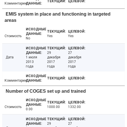
Комментарии
EMIS system in place and functioning in targeted
areas
Стоимость
Yes
Yes
No
29
27
Дата
1 июля
декабря
декабря
2013
2017
2017
года
года
года
Комментарии
Number of COGES set up and trained
Стоимость
1000.00
1332.00
0.00
29
27