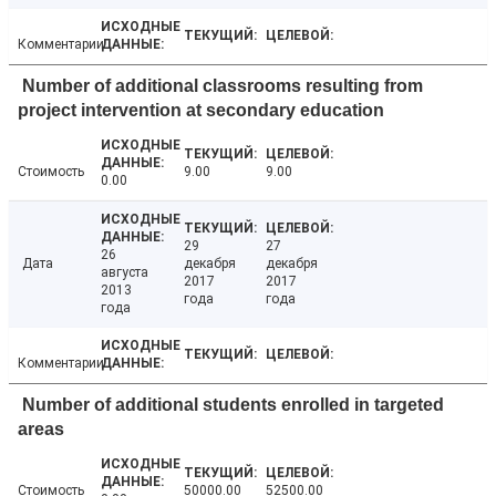
Комментарии
Number of additional classrooms resulting from
project intervention at secondary education
Стоимость
9.00
9.00
0.00
29
27
26
Дата
декабря
декабря
августа
2017
2017
2013
года
года
года
Комментарии
Number of additional students enrolled in targeted
areas
Стоимость
50000.00
52500.00