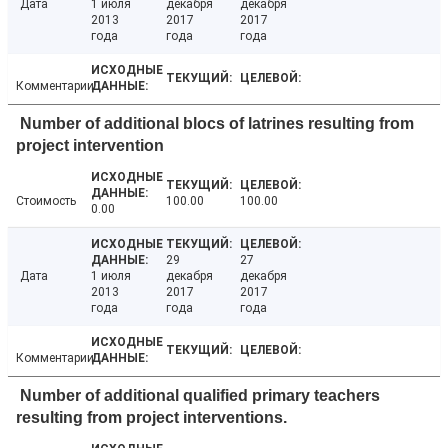
Дата
1 июля
декабря
декабря
2013
2017
2017
года
года
года
Комментарии
Number of additional blocs of latrines resulting from
project intervention
Стоимость
100.00
100.00
0.00
29
27
Дата
1 июля
декабря
декабря
2013
2017
2017
года
года
года
Комментарии
Number of additional qualified primary teachers
resulting from project interventions.