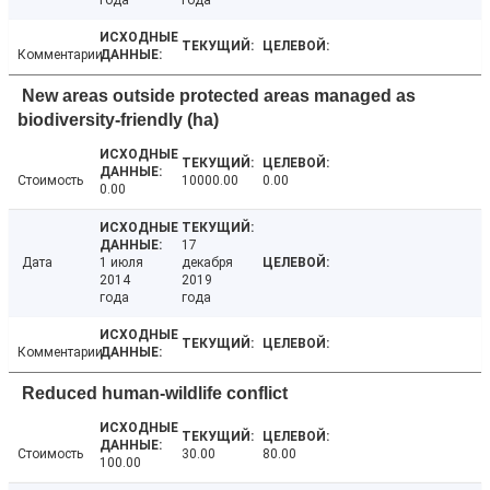
года
года
Комментарии
New areas outside protected areas managed as
biodiversity-friendly (ha)
Стоимость
10000.00
0.00
0.00
17
Дата
1 июля
декабря
2014
2019
года
года
Комментарии
Reduced human-wildlife conflict
Стоимость
30.00
80.00
100.00