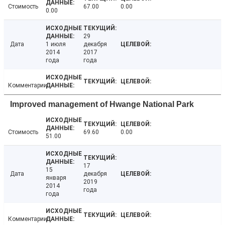
Стоимость
67.00
0.00
0.00
29
Дата
1 июля
декабря
2014
2017
года
года
Комментарии
Improved management of Hwange National Park
Стоимость
69.60
0.00
51.00
17
15
Дата
декабря
января
2019
2014
года
года
Комментарии