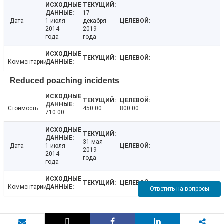
17
Дата
1 июля
декабря
2014
2019
года
года
Комментарии
Reduced poaching incidents
Стоимость
450.00
800.00
710.00
31 мая
Дата
1 июля
2019
2014
года
года
Комментарии
Ответить на вопросы