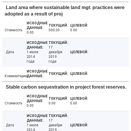
Land area where sustainable land mgt. practices were
adopted as a result of proj
Стоимость
500.00
0.00
0.00
17
Дата
1 июля
декабря
2014
2019
года
года
Комментарии
Stable carbon sequestration in project forest reserves.
Стоимость
0.00
0.00
0.00
17
Дата
1 июля
декабря
2014
2019