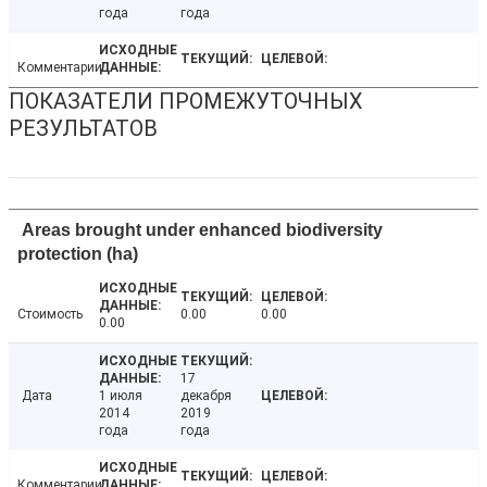
года
года
Комментарии
ПОКАЗАТЕЛИ ПРОМЕЖУТОЧНЫХ
РЕЗУЛЬТАТОВ
Areas brought under enhanced biodiversity
protection (ha)
Стоимость
0.00
0.00
0.00
17
Дата
1 июля
декабря
2014
2019
года
года
Комментарии