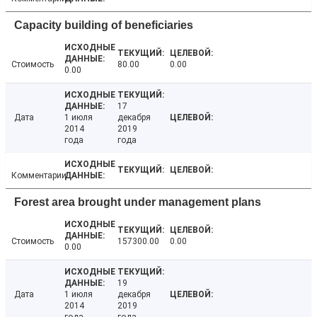
Capacity building of beneficiaries
Стоимость
80.00
0.00
0.00
17
Дата
1 июля
декабря
2014
2019
года
года
Комментарии
Forest area brought under management plans
Стоимость
157300.00
0.00
0.00
19
Дата
1 июля
декабря
2014
2019