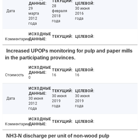
28
29
30 июня
Дата
февраля
марта
2016
2018
2012
года
года
года
Комментарии
Increased UPOPs monitoring for pulp and paper mills
in the participating provinces.
Стоимость
16
16
0
30 июня
30 июня
Дата
30 июня
2019
2019
2012
года
года
года
Комментарии
NH3-N discharge per unit of non-wood pulp