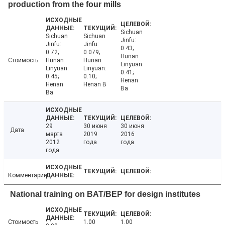
production from the four mills
Sichuan
Sichuan
Sichuan
Jinfu:
Jinfu:
Jinfu:
0.43;
0.72;
0.079;
Hunan
Стоимость
Hunan
Hunan
Linyuan:
Linyuan:
Linyuan:
0.41;
0.45;
0.10;
Henan
Henan
Henan B
Ba
Ba
29
30 июня
30 июня
Дата
марта
2019
2016
2012
года
года
года
Комментарии
National training on BAT/BEP for design institutes
Стоимость
1.00
1.00