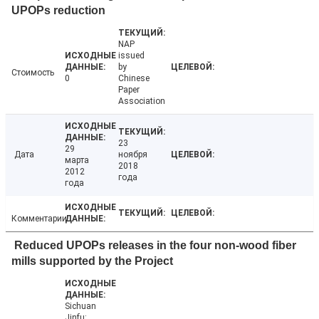
UPOPs reduction
NAP
issued
by
Стоимость
0
Chinese
Paper
Association
23
29
Дата
ноября
марта
2018
2012
года
года
Комментарии
Reduced UPOPs releases in the four non-wood fiber
mills supported by the Project
Sichuan
Jinfu: