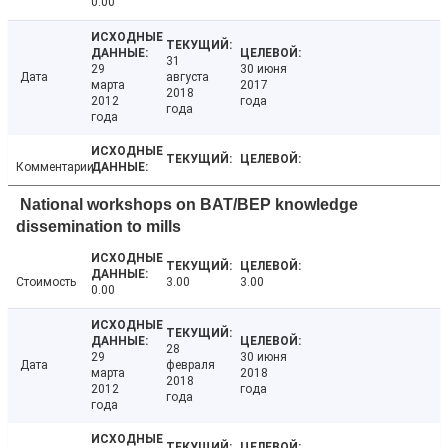
0.00
31
29
30 июня
Дата
августа
марта
2017
2018
2012
года
года
года
Комментарии
National workshops on BAT/BEP knowledge
dissemination to mills
Стоимость
3.00
3.00
0.00
28
29
30 июня
Дата
февраля
марта
2018
2018
2012
года
года
года