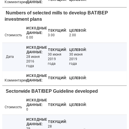
Комментарии
Numbers of selected mills to develop BAT/BEP
investment plans
Стоимость
3.00
2.00
0.00
30 июня
30 июня
Дата
28 июня
2019
2019
2016
года
года
года
Комментарии
Sectorwide BAT/BEP Guideline developed
Стоимость
0
28
29