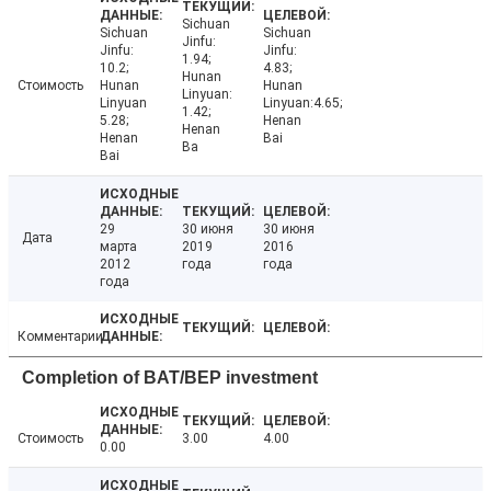
Sichuan
Sichuan
Sichuan
Jinfu:
Jinfu:
Jinfu:
1.94;
10.2;
4.83;
Hunan
Стоимость
Hunan
Hunan
Linyuan:
Linyuan
Linyuan:4.65;
1.42;
5.28;
Henan
Henan
Henan
Bai
Ba
Bai
29
30 июня
30 июня
Дата
марта
2019
2016
2012
года
года
года
Комментарии
Completion of BAT/BEP investment
Стоимость
3.00
4.00
0.00