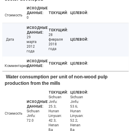
Стоимость
0
28
29
Дата
февраля
марта
2018
2012
года
года
Комментарии
Water consumption per unit of non-wood pulp
production from the mills
Sichuan
Sichuan
Jinfu:
Jinfu:
25.3;
53.6;
Sichuan
Hunan
Hunan
Стоимость
Jinfu:
Linyuan:
Linyuan:
72.0
42.3;
52.2;
Henan
Henan
Ba
Ba