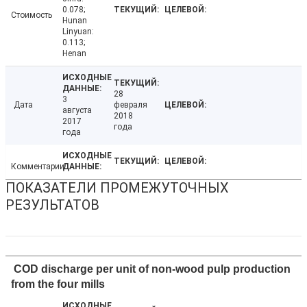
0.078;
Стоимость
Hunan
Linyuan:
0.113;
Henan
28
3
Дата
февраля
августа
2018
2017
года
года
Комментарии
ПОКАЗАТЕЛИ ПРОМЕЖУТОЧНЫХ
РЕЗУЛЬТАТОВ
COD discharge per unit of non-wood pulp production
from the four mills