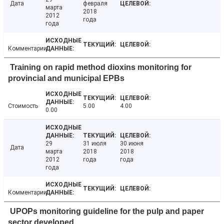
Дата
февраля
марта
2018
2012
года
года
Комментарии
Training on rapid method dioxins monitoring for
provincial and municipal EPBs
Стоимость
5.00
4.00
0.00
29
31 июля
30 июня
Дата
марта
2018
2018
2012
года
года
года
Комментарии
UPOPs monitoring guideline for the pulp and paper
sector developed