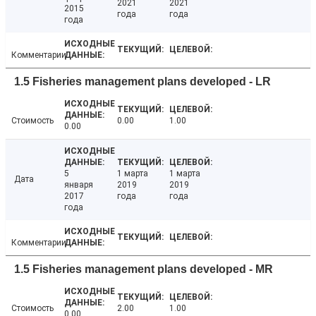
2021
2021
2015
года
года
года
Комментарии
1.5 Fisheries management plans developed - LR
Стоимость
0.00
1.00
0.00
5
1 марта
1 марта
Дата
января
2019
2019
2017
года
года
года
Комментарии
1.5 Fisheries management plans developed - MR
Стоимость
2.00
1.00
0.00