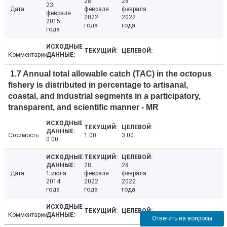
28
28
23
Дата
февраля
февраля
февраля
2022
2022
2015
года
года
года
Комментарии
1.7 Annual total allowable catch (TAC) in the octopus
fishery is distributed in percentage to artisanal,
coastal, and industrial segments in a participatory,
transparent, and scientific manner - MR
Стоимость
1.00
3.00
0.00
28
28
Дата
1 июля
февраля
февраля
2014
2022
2022
года
года
года
Комментарии
Ответить на вопросы