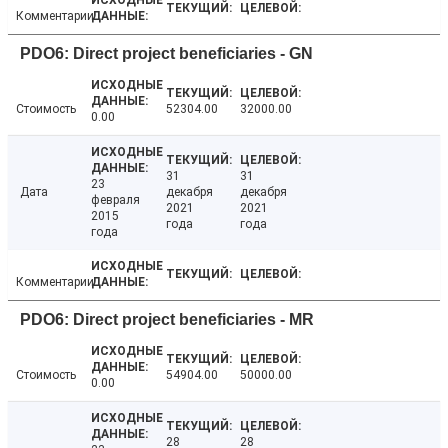
Комментарии
PDO6: Direct project beneficiaries - GN
Стоимость
52304.00
32000.00
0.00
31
31
23
Дата
декабря
декабря
февраля
2021
2021
2015
года
года
года
Комментарии
PDO6: Direct project beneficiaries - MR
Стоимость
54904.00
50000.00
0.00
28
28