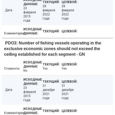
28
28
23
Дата
февраля
февраля
февраля
2022
2022
2015
года
года
года
Комментарии
PDO3: Number of fishing vessels operating in the
exclusive economic zones should not exceed the
ceiling established for each segment - GN
Стоимость
Yes
Yes
No
31
31
23
Дата
декабря
декабря
февраля
2021
2021
2015
года
года
года
Комментарии