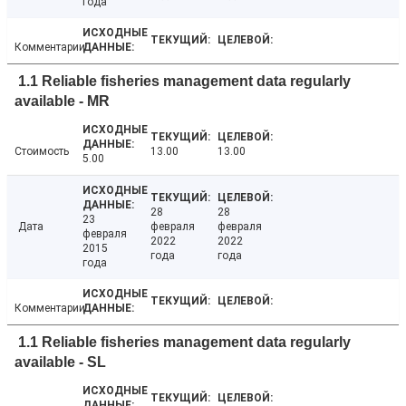
года
Комментарии
1.1 Reliable fisheries management data regularly
available - MR
Стоимость
13.00
13.00
5.00
28
28
23
Дата
февраля
февраля
февраля
2022
2022
2015
года
года
года
Комментарии
1.1 Reliable fisheries management data regularly
available - SL