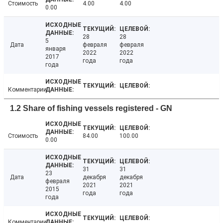
Стоимость
4.00
4.00
0.00
28
28
5
Дата
февраля
февраля
января
2022
2022
2017
года
года
года
Комментарии
1.2 Share of fishing vessels registered - GN
Стоимость
84.00
100.00
0.00
31
31
23
Дата
декабря
декабря
февраля
2021
2021
2015
года
года
года
Комментарии