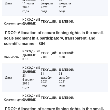
Дата
11 июля
февраля
февраля
2020
2022
2022
года
года
года
Комментарии
PDO2: Allocation of secure fishing rights in the small-
scale segment in a participatory, transparent, and
scientific manner - GN
Стоимость
7.00
3.00
0.00
31
31
23
Дата
декабря
декабря
февраля
2021
2021
2015
года
года
года
Комментарии
PDO2: Allocation of secure fishing rights in the small-