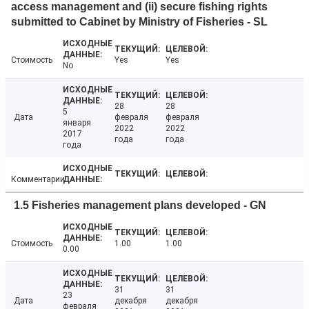
access management and (ii) secure fishing rights
submitted to Cabinet by Ministry of Fisheries - SL
Стоимость
Yes
Yes
No
28
28
5
Дата
февраля
февраля
января
2022
2022
2017
года
года
года
Комментарии
1.5 Fisheries management plans developed - GN
Стоимость
1.00
1.00
0.00
31
31
23
Дата
декабря
декабря
февраля