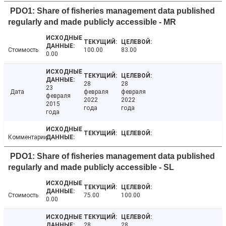
PDO1: Share of fisheries management data published
regularly and made publicly accessible - MR
Стоимость
100.00
83.00
0.00
28
28
23
Дата
февраля
февраля
февраля
2022
2022
2015
года
года
года
Комментарии
PDO1: Share of fisheries management data published
regularly and made publicly accessible - SL
Стоимость
75.00
100.00
0.00
28
28