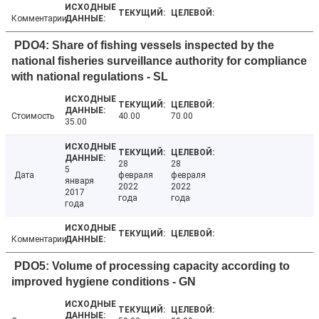
Комментарии
PDO4: Share of fishing vessels inspected by the
national fisheries surveillance authority for compliance
with national regulations - SL
Стоимость
40.00
70.00
35.00
28
28
5
Дата
февраля
февраля
января
2022
2022
2017
года
года
года
Комментарии
PDO5: Volume of processing capacity according to
improved hygiene conditions - GN