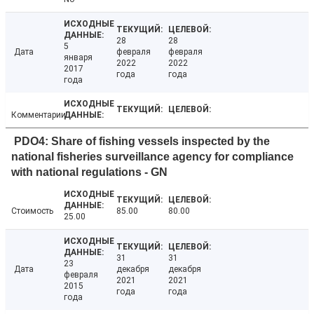
28
28
5
Дата
февраля
февраля
января
2022
2022
2017
года
года
года
Комментарии
PDO4: Share of fishing vessels inspected by the
national fisheries surveillance agency for compliance
with national regulations - GN
Стоимость
85.00
80.00
25.00
31
31
23
Дата
декабря
декабря
февраля
2021
2021
2015
года
года
года