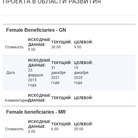
ПРОЕКТА В ОБЛАСТИ РАЗВИТИЯ
Female Beneficiaries - GN
Стоимость
30.00
9.00
0.00
31
15
23
Дата
декабря
декабря
февраля
2021
2020
2015
года
года
года
Комментарии
Female beneficiaries - MR
Стоимость
6.00
30.00
0.00