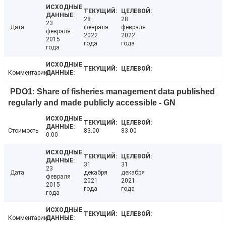
28
28
23
Дата
февраля
февраля
февраля
2022
2022
2015
года
года
года
Комментарии
PDO1: Share of fisheries management data published
regularly and made publicly accessible - GN
Стоимость
83.00
83.00
0.00
31
31
23
Дата
декабря
декабря
февраля
2021
2021
2015
года
года
года
Комментарии