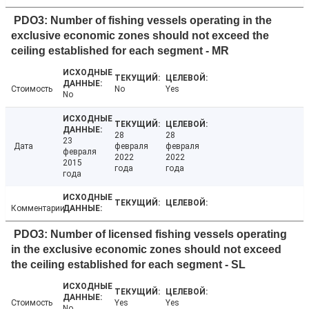
PDO3: Number of fishing vessels operating in the
exclusive economic zones should not exceed the
ceiling established for each segment - MR
Стоимость
No
Yes
No
28
28
23
Дата
февраля
февраля
февраля
2022
2022
2015
года
года
года
Комментарии
PDO3: Number of licensed fishing vessels operating
in the exclusive economic zones should not exceed
the ceiling established for each segment - SL
Стоимость
Yes
Yes
No