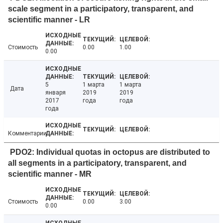
scale segment in a participatory, transparent, and
scientific manner - LR
Стоимость
0.00
1.00
0.00
5
1 марта
1 марта
Дата
января
2019
2019
2017
года
года
года
Комментарии
PDO2: Individual quotas in octopus are distributed to
all segments in a participatory, transparent, and
scientific manner - MR
Стоимость
0.00
3.00
0.00