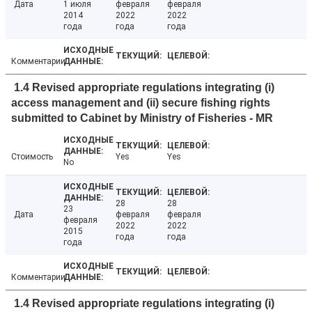
Дата
1 июля
февраля
февраля
2014
2022
2022
года
года
года
Комментарии
1.4 Revised appropriate regulations integrating (i)
access management and (ii) secure fishing rights
submitted to Cabinet by Ministry of Fisheries - MR
Стоимость
Yes
Yes
No
28
28
23
Дата
февраля
февраля
февраля
2022
2022
2015
года
года
года
Комментарии
1.4 Revised appropriate regulations integrating (i)