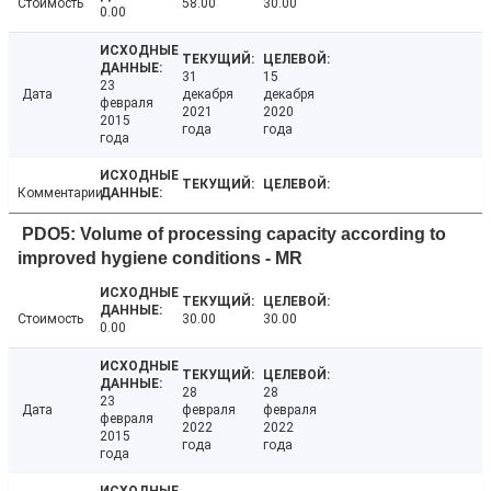
Стоимость
58.00
30.00
0.00
31
15
23
Дата
декабря
декабря
февраля
2021
2020
2015
года
года
года
Комментарии
PDO5: Volume of processing capacity according to
improved hygiene conditions - MR
Стоимость
30.00
30.00
0.00
28
28
23
Дата
февраля
февраля
февраля
2022
2022
2015
года
года
года