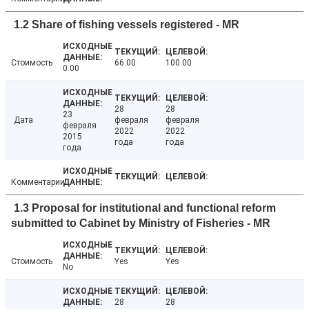
1.2 Share of fishing vessels registered - MR
Стоимость
66.00
100.00
0.00
28
28
23
Дата
февраля
февраля
февраля
2022
2022
2015
года
года
года
Комментарии
1.3 Proposal for institutional and functional reform
submitted to Cabinet by Ministry of Fisheries - MR
Стоимость
Yes
Yes
No
28
28