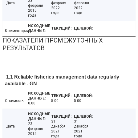
23
Дата
февраля
февраля
февраля
2022
2022
2015
года
года
года
Комментарии
ПОКАЗАТЕЛИ ПРОМЕЖУТОЧНЫХ
РЕЗУЛЬТАТОВ
1.1 Reliable fisheries management data regularly
available - GN
Стоимость
5.00
5.00
0.00
31
31
23
Дата
декабря
декабря
февраля
2021
2021
2015
года
года