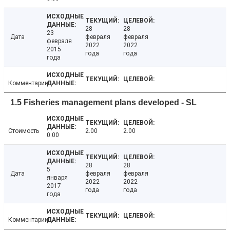
28
28
23
Дата
февраля
февраля
февраля
2022
2022
2015
года
года
года
Комментарии
1.5 Fisheries management plans developed - SL
Стоимость
2.00
2.00
0.00
28
28
5
Дата
февраля
февраля
января
2022
2022
2017
года
года
года
Комментарии