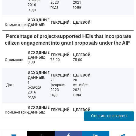
октября
2023
2021
2016
года
года
года
Комментарии
Percentage of project-supported HEIs that incorporate
citizen engagement into grant proposals under the AIF
Стоимость
75.00
75.00
0.00
28
20
1
Дата
февраля
сентября
октября
2023
2021
2016
года
года
года
Комментарии
Ответить на вопросы