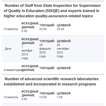
Number of Staff from State Inspection for Supervision
of Quality in Education (SISQE) and experts trained in
higher education quality-assurance-related topics
Стоимость
25.00
25.00
0.00
28
20
1
Дата
февраля
сентября
октября
2023
2021
2016
года
года
года
Комментарии
Number of advanced scientific research laboratories
established and incorporated in research programs
Стоимость
15.00
7.00
0.00