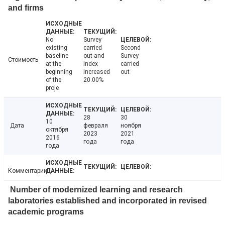
and firms
No
Survey
existing
carried
Second
baseline
out and
Survey
Стоимость
at the
index
carried
beginning
increased
out
of the
20.00%
proje
28
30
10
Дата
февраля
ноября
октября
2023
2021
2016
года
года
года
Комментарии
Number of modernized learning and research
laboratories established and incorporated in revised
academic programs