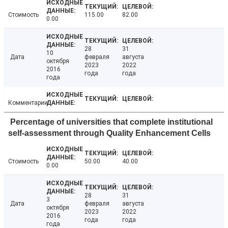
Стоимость
115.00
82.00
0.00
28
31
10
Дата
февраля
августа
октября
2023
2022
2016
года
года
года
Комментарии
Percentage of universities that complete institutional
self-assessment through Quality Enhancement Cells
Стоимость
50.00
40.00
0.00
28
31
3
Дата
февраля
августа
октября
2023
2022
2016
года
года
года