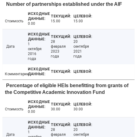
Number of partnerships established under the AIF
Стоимость
15.00
15.00
0.00
28
20
1
Дата
февраля
сентября
октября
2023
2021
2016
года
года
года
Комментарии
Percentage of eligible HEIs benefitting from grants of
the Competitive Academic Innovation Fund
Стоимость
30.00
30.00
0.00
28
20
1
Дата
февраля
сентября