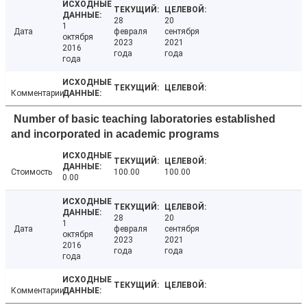
28
20
1
Дата
февраля
сентября
октября
2023
2021
2016
года
года
года
Комментарии
Number of basic teaching laboratories established
and incorporated in academic programs
Стоимость
100.00
100.00
0.00
28
20
1
Дата
февраля
сентября
октября
2023
2021
2016
года
года
года
Комментарии