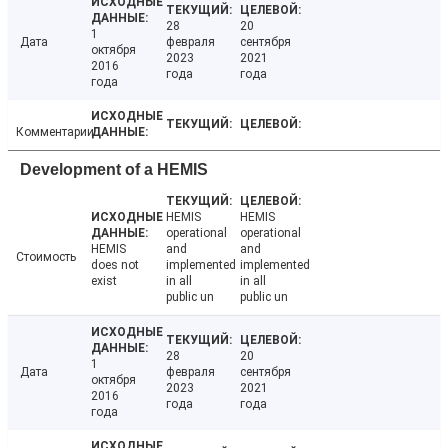
28
20
1
Дата
февраля
сентября
октября
2023
2021
2016
года
года
года
Комментарии
Development of a HEMIS
HEMIS
HEMIS
operational
operational
HEMIS
and
and
Стоимость
does not
implemented
implemented
exist
in all
in all
public un
public un
28
20
1
Дата
февраля
сентября
октября
2023
2021
2016
года
года
года