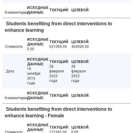
Комментарии
Students benefiting from direct interventions to
enhance learning
Стоимость
621000.00
420000.00
0.00
28
28
10
Дата
февраля
февраля
октября
2023
2023
2016
года
года
года
Комментарии
Students benefiting from direct interventions to
enhance learning - Female
Стоимость
121365.00
0.00