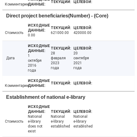
Комментарии
Direct project beneficiaries(Number) - (Core)
Стоимость
621000.00
420000.00
0.00
28
20
1
Дата
февраля
сентября
октября
2023
2021
2016
года
года
года
Комментарии
Establishment of national e-library
National
National
National
Стоимость
e-library
e-library
e-library
does not
established
established
exist