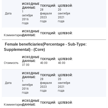
28
20
1
Дата
февраля
сентября
октября
2023
2021
2016
года
года
года
Комментарии
Female beneficiaries(Percentage - Sub-Type:
Supplemental) - (Core)
Стоимость
40.00
40.00
37.00
28
20
1
Дата
февраля
сентября
октября
2023
2021
2016
года
года
года
Комментарии