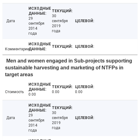
30
29
Дата
сентября
сентября
2019
2014
года
года
Комментарии
Men and women engaged in Sub-projects supporting
sustainable harvesting and marketing of NTFPs in
target areas
Стоимость
0.00
0.00
0.00
30
29
Дата
сентября
сентября
2019
2014
года
года