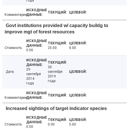
года
Комментарии
Govt institutions provided w/ capacity buildg to
improve mgt of forest resources
Стоимость
25.00
8.00
0.00
30
29
Дата
сентября
сентября
2019
2014
года
года
Комментарии
Increased sightings of target indicator species
Стоимость
0.00
5.00
0.00