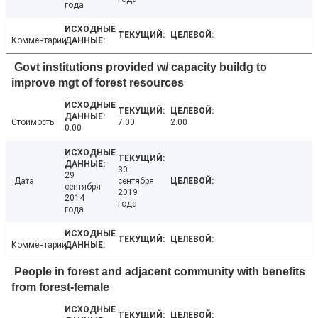
года
Комментарии
Govt institutions provided w/ capacity buildg to
improve mgt of forest resources
Стоимость
7.00
2.00
0.00
30
29
Дата
сентября
сентября
2019
2014
года
года
Комментарии
People in forest and adjacent community with benefits
from forest-female