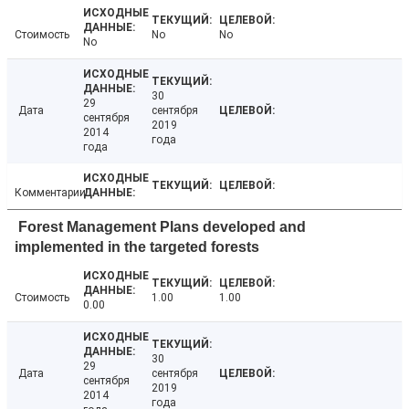
Стоимость
No
No
No
30
29
Дата
сентября
сентября
2019
2014
года
года
Комментарии
Forest Management Plans developed and
implemented in the targeted forests
Стоимость
1.00
1.00
0.00
30
29
Дата
сентября
сентября
2019
2014
года