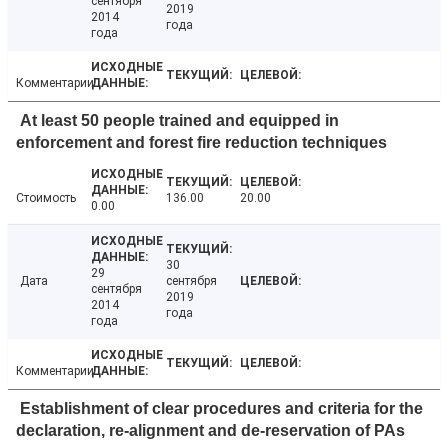
сентября
2019
2014
года
года
Комментарии
At least 50 people trained and equipped in
enforcement and forest fire reduction techniques
Стоимость
136.00
20.00
0.00
30
29
Дата
сентября
сентября
2019
2014
года
года
Комментарии
Establishment of clear procedures and criteria for the
declaration, re-alignment and de-reservation of PAs