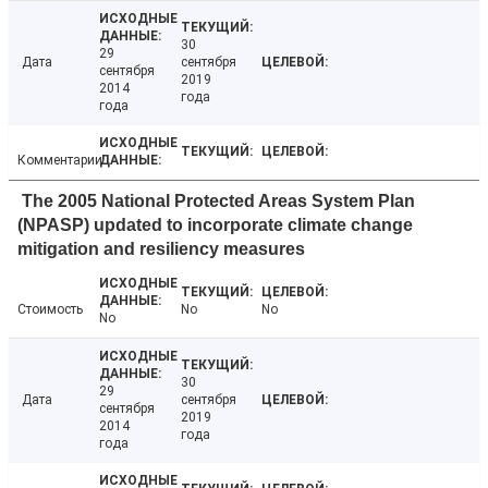
30
29
Дата
сентября
сентября
2019
2014
года
года
Комментарии
The 2005 National Protected Areas System Plan
(NPASP) updated to incorporate climate change
mitigation and resiliency measures
Стоимость
No
No
No
30
29
Дата
сентября
сентября
2019
2014
года
года