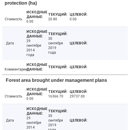
protection (ha)
Стоимость
20.80
0.00
0.00
30
29
Дата
сентября
сентября
2019
2014
года
года
Комментарии
Forest area brought under management plans
Стоимость
16366.70
29737.00
0.00
30
29
Дата
сентября
сентября
2019
2014
года