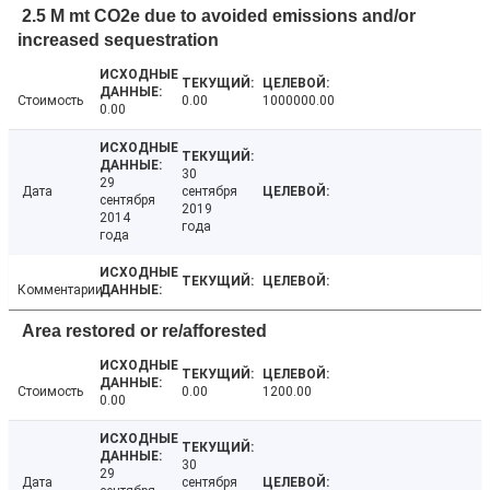
2.5 M mt CO2e due to avoided emissions and/or
increased sequestration
Стоимость
0.00
1000000.00
0.00
30
29
Дата
сентября
сентября
2019
2014
года
года
Комментарии
Area restored or re/afforested
Стоимость
0.00
1200.00
0.00
30
29
Дата
сентября