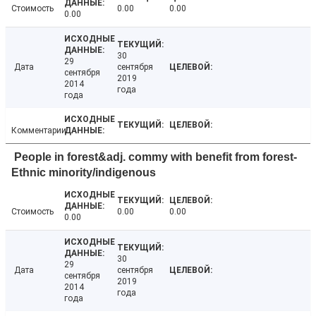
Стоимость
0.00
0.00
0.00
30
29
Дата
сентября
сентября
2019
2014
года
года
Комментарии
People in forest&adj. commy with benefit from forest-
Ethnic minority/indigenous
Стоимость
0.00
0.00
0.00
30
29
Дата
сентября
сентября
2019
2014
года
года