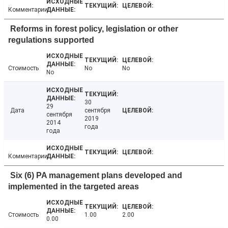
Комментарии
Reforms in forest policy, legislation or other
regulations supported
Стоимость
No
No
No
30
29
Дата
сентября
сентября
2019
2014
года
года
Комментарии
Six (6) PA management plans developed and
implemented in the targeted areas
Стоимость
1.00
2.00
0.00