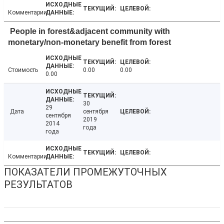
Комментарии
People in forest&adjacent community with
monetary/non-monetary benefit from forest
Стоимость
0.00
0.00
0.00
30
29
Дата
сентября
сентября
2019
2014
года
года
Комментарии
ПОКАЗАТЕЛИ ПРОМЕЖУТОЧНЫХ
РЕЗУЛЬТАТОВ