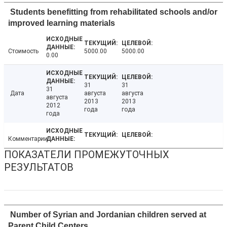
Students benefitting from rehabilitated schools and/or
improved learning materials
Стоимость
5000.00
5000.00
0.00
31
31
31
Дата
августа
августа
августа
2013
2013
2012
года
года
года
Комментарии
ПОКАЗАТЕЛИ ПРОМЕЖУТОЧНЫХ
РЕЗУЛЬТАТОВ
Number of Syrian and Jordanian children served at
Parent Child Centers