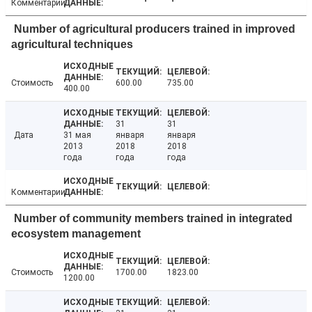
Комментарии
Number of agricultural producers trained in improved
agricultural techniques
Стоимость
600.00
735.00
400.00
31
31
Дата
31 мая
января
января
2013
2018
2018
года
года
года
Комментарии
Number of community members trained in integrated
ecosystem management
Стоимость
1700.00
1823.00
1200.00