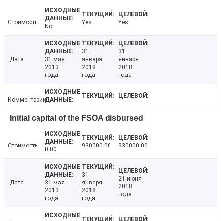
Стоимость
Yes
Yes
No
31
31
Дата
31 мая
января
января
2013
2018
2018
года
года
года
Комментарии
Initial capital of the FSOA disbursed
Стоимость
930000.00
930000.00
0.00
31
21 июня
Дата
31 мая
января
2018
2013
2018
года
года
года