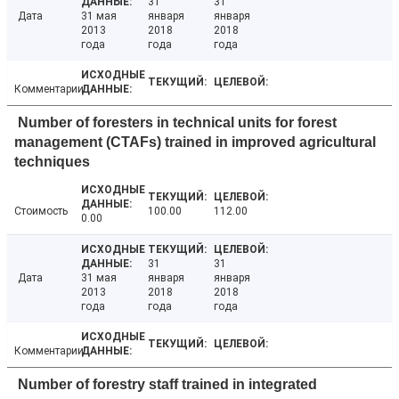
31
31
Дата
31 мая
января
января
2013
2018
2018
года
года
года
Комментарии
Number of foresters in technical units for forest
management (CTAFs) trained in improved agricultural
techniques
Стоимость
100.00
112.00
0.00
31
31
Дата
31 мая
января
января
2013
2018
2018
года
года
года
Комментарии
Number of forestry staff trained in integrated