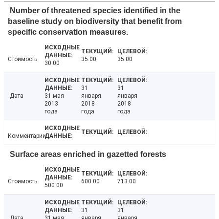
Number of threatened species identified in the
baseline study on biodiversity that benefit from
specific conservation measures.
Стоимость
35.00
35.00
30.00
31
31
Дата
31 мая
января
января
2013
2018
2018
года
года
года
Комментарии
Surface areas enriched in gazetted forests
Стоимость
600.00
713.00
500.00
31
31
Дата
31 мая
января
января