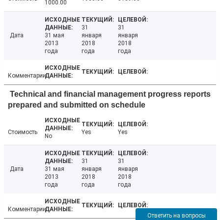
1000.00
31
31
Дата
31 мая
января
января
2013
2018
2018
года
года
года
Комментарии
Technical and financial management progress reports
prepared and submitted on schedule
Стоимость
Yes
Yes
No
31
31
Дата
31 мая
января
января
2013
2018
2018
года
года
года
Комментарии
Ответить на вопросы