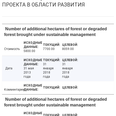
ПРОЕКТА В ОБЛАСТИ РАЗВИТИЯ
Number of additional hectares of forest or degraded
forest brought under sustainable management
Стоимость
7700.00
8059.00
5800.00
31
31
Дата
31 мая
января
января
2013
2018
2018
года
года
года
Комментарии
Number of additional hectares of forest or degraded
forest brought under sustainable management