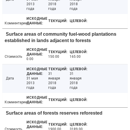
2013
2018
2018
года
года
года
Комментарии
Surface areas of community fuel-wood plantations
established in lands adjacent to forests
Стоимость
150.00
165.00
0.00
31
31
Дата
31 мая
января
января
2013
2018
2018
года
года
года
Комментарии
Surface areas of forests reserves reforested
Стоимость
1900.00
3189.00