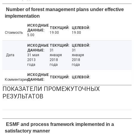
Number of forest management plans under effective
implementation
Стоимость
19.00
19.00
5.00
31
31
Дата
31 мая
января
января
2013
2018
2018
года
года
года
Комментарии
ПОКАЗАТЕЛИ ПРОМЕЖУТОЧНЫХ
РЕЗУЛЬТАТОВ
ESMF and process framework implemented in a
satisfactory manner