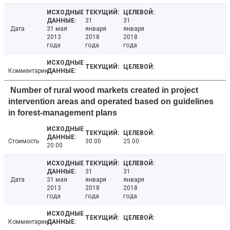
31
31
Дата
31 мая
января
января
2013
2018
2018
года
года
года
Комментарии
Number of rural wood markets created in project
intervention areas and operated based on guidelines
in forest-management plans
Стоимость
30.00
25.00
20.00
31
31
Дата
31 мая
января
января
2013
2018
2018
года
года
года
Комментарии