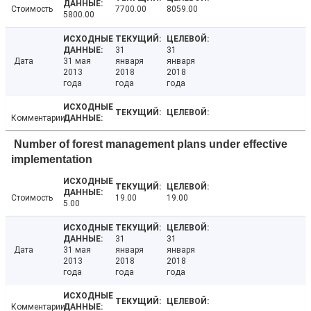
Стоимость
7700.00
8059.00
5800.00
31
31
Дата
31 мая
января
января
2013
2018
2018
года
года
года
Комментарии
Number of forest management plans under effective
implementation
Стоимость
19.00
19.00
5.00
31
31
Дата
31 мая
января
января
2013
2018
2018
года
года
года
Комментарии