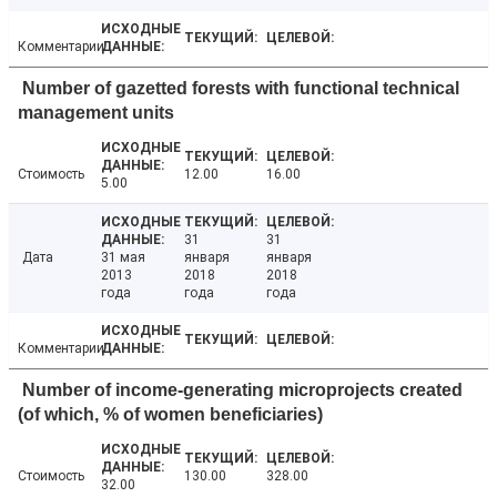
Комментарии
Number of gazetted forests with functional technical
management units
Стоимость
12.00
16.00
5.00
31
31
Дата
31 мая
января
января
2013
2018
2018
года
года
года
Комментарии
Number of income-generating microprojects created
(of which, % of women beneficiaries)
Стоимость
130.00
328.00
32.00