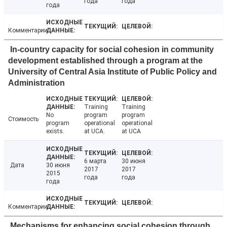
года
года
года
Комментарии
In-country capacity for social cohesion in community
development established through a program at the
University of Central Asia Institute of Public Policy and
Administration
Training
Training
No
program
program
Стоимость
program
operational
operational
exists.
at UCA.
at UCA
6 марта
30 июня
Дата
30 июня
2017
2017
2015
года
года
года
Комментарии
Mechanisms for enhancing social cohesion through