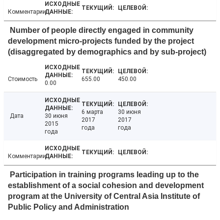
Комментарии
Number of people directly engaged in community
development micro-projects funded by the project
(disaggregated by demographics and by sub-project)
Стоимость
655.00
450.00
0.00
6 марта
30 июня
Дата
30 июня
2017
2017
2015
года
года
года
Комментарии
Participation in training programs leading up to the
establishment of a social cohesion and development
program at the University of Central Asia Institute of
Public Policy and Administration