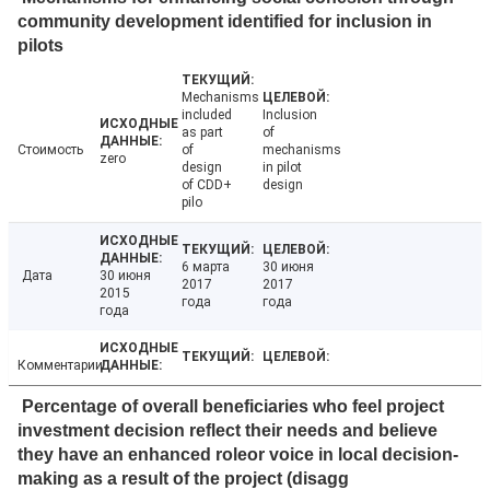
community development identified for inclusion in
pilots
Mechanisms
included
Inclusion
as part
of
Стоимость
of
mechanisms
zero
design
in pilot
of CDD+
design
pilo
6 марта
30 июня
Дата
30 июня
2017
2017
2015
года
года
года
Комментарии
Percentage of overall beneficiaries who feel project
investment decision reflect their needs and believe
they have an enhanced roleor voice in local decision-
making as a result of the project (disagg