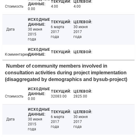
Стоимость
4.00
4.00
0.00
6 марта
30 июня
Дата
30 июня
2017
2017
2015
года
года
года
Комментарии
Number of community members involved in
consultation activities during project implementation
(disaggregated by demographics and bysub-project)
Стоимость
32083.00
2825.00
0.00
6 марта
30 июня
Дата
30 июня
2017
2017
2015
года
года
года