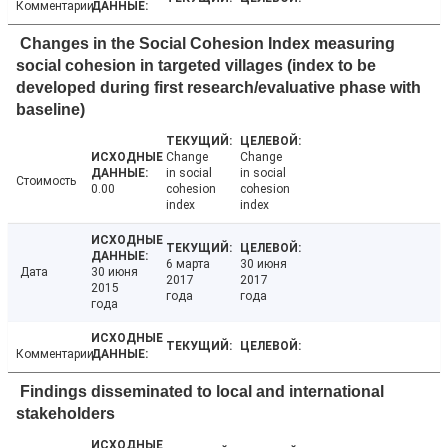
Комментарии
Changes in the Social Cohesion Index measuring
social cohesion in targeted villages (index to be
developed during first research/evaluative phase with
baseline)
Change
Change
in social
in social
Стоимость
0.00
cohesion
cohesion
index
index
6 марта
30 июня
Дата
30 июня
2017
2017
2015
года
года
года
Комментарии
Findings disseminated to local and international
stakeholders