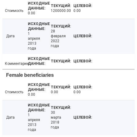
Стоимость
1200000.00
0.00
0.00
28
1
Дата
февраля
апреля
2022
2013
года
года
Комментарии
Female beneficiaries
Стоимость
0.00
0.00
0.00
30
1
Дата
марта
апреля
2018
2013
года
года