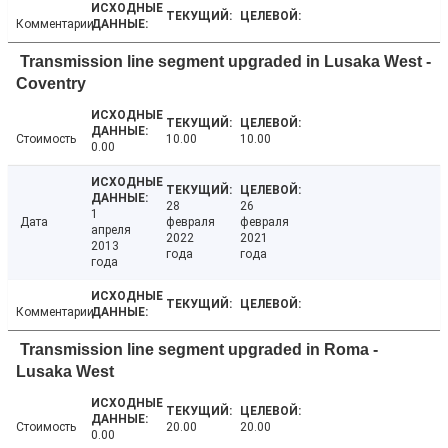
Комментарии
Transmission line segment upgraded in Lusaka West -
Coventry
Стоимость
10.00
10.00
0.00
28
26
1
Дата
февраля
февраля
апреля
2022
2021
2013
года
года
года
Комментарии
Transmission line segment upgraded in Roma -
Lusaka West
Стоимость
20.00
20.00
0.00