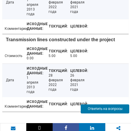
1
Дата
февраля
февраля
апреля
2022
2021
2013
года
года
года
Комментарии
Transmission lines constructed under the project
Стоимость
5.00
5.00
0.00
28
26
1
Дата
февраля
февраля
апреля
2022
2021
2013
года
года
года
Комментарии
Ответить на вопросы