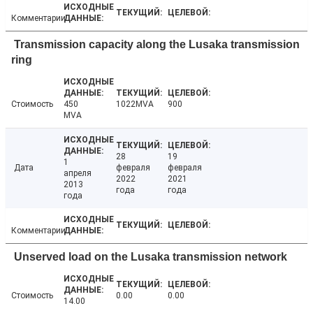
Комментарии
Transmission capacity along the Lusaka transmission
ring
Стоимость
450
1022MVA
900
MVA
28
19
1
Дата
февраля
февраля
апреля
2022
2021
2013
года
года
года
Комментарии
Unserved load on the Lusaka transmission network
Стоимость
0.00
0.00
14.00