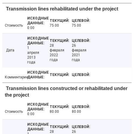
Transmission lines rehabilitated under the project
Стоимость
75.00
75.00
0.00
28
26
1
Дата
февраля
февраля
апреля
2022
2021
2013
года
года
года
Комментарии
Transmission lines constructed or rehabilitated under
the project
Стоимость
80.00
80.00
0.00
28
26