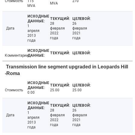
Стоимость
115
270
MVA
MVA
28
26
1
Дата
февраля
февраля
апреля
2022
2021
2013
года
года
года
Комментарии
Transmission line segment upgraded in Leopards Hill
-Roma
Стоимость
25.00
25.00
0.00
28
26
1
Дата
февраля
февраля
апреля
2022
2021
2013
года
года
года