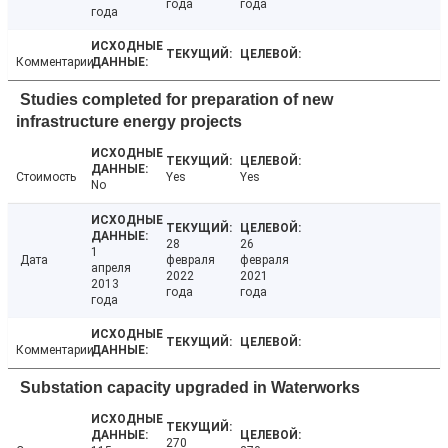
года
года
года
Комментарии
Studies completed for preparation of new
infrastructure energy projects
Стоимость
Yes
Yes
No
28
26
1
Дата
февраля
февраля
апреля
2022
2021
2013
года
года
года
Комментарии
Substation capacity upgraded in Waterworks
270