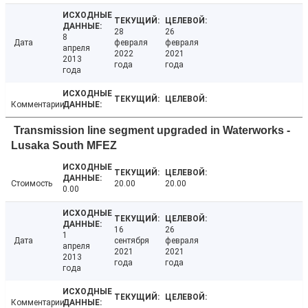
28
26
8
Дата
февраля
февраля
апреля
2022
2021
2013
года
года
года
Комментарии
Transmission line segment upgraded in Waterworks -
Lusaka South MFEZ
Стоимость
20.00
20.00
0.00
16
26
1
Дата
сентября
февраля
апреля
2021
2021
2013
года
года
года
Комментарии