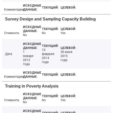
Комментарии
Survey Design and Sampling Capacity Building
Стоимость
No
Yes
No
10
1
30 июня
Дата
февраля
января
2015
2014
2013
года
года
года
Комментарии
Training in Poverty Analysis
Стоимость
No
Yes
No