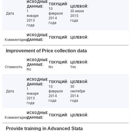
10
1
30 июня
Дата
февраля
января
2015
2014
2013
года
года
года
Комментарии
Improvement of Price collection data
Стоимость
No
Yes
No
10
30
1
Дата
февраля
сентября
января
2014
2014
2013
года
года
года
Комментарии
Provide training in Advanced Stata