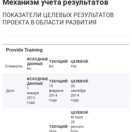
Механизм учета результатов
ПОКАЗАТЕЛИ ЦЕЛЕВЫХ РЕЗУЛЬТАТОВ
ПРОЕКТА В ОБЛАСТИ РАЗВИТИЯ
Provide Training
Стоимость
No
Yes
No
10
30
1
Дата
февраля
сентября
января
2014
2014
2013
года
года
года
At least
20
persons
Slow
from