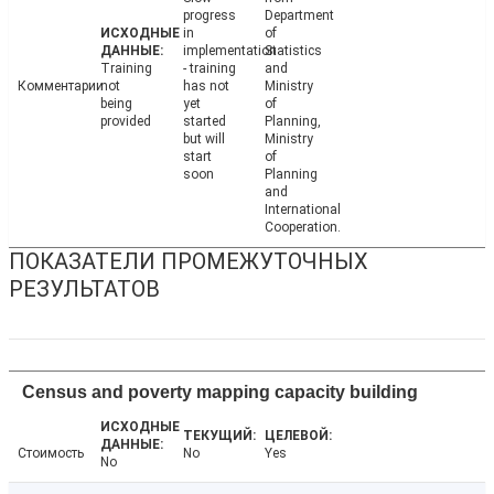
progress
Department
in
of
implementation
Statistics
Training
- training
and
Комментарии
not
has not
Ministry
being
yet
of
provided
started
Planning,
but will
Ministry
start
of
soon
Planning
and
International
Cooperation.
ПОКАЗАТЕЛИ ПРОМЕЖУТОЧНЫХ
РЕЗУЛЬТАТОВ
Census and poverty mapping capacity building
Стоимость
No
Yes
No