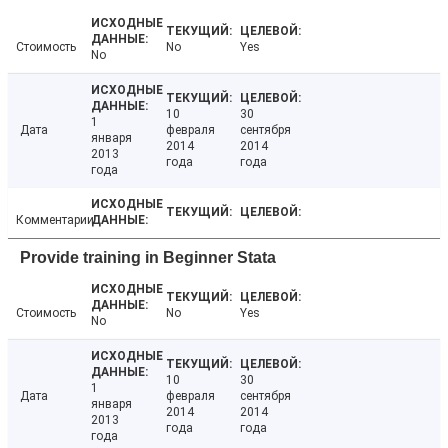
Стоимость
No
Yes
No
10
30
1
Дата
февраля
сентября
января
2014
2014
2013
года
года
года
Комментарии
Provide training in Beginner Stata
Стоимость
No
Yes
No
10
30
1
Дата
февраля
сентября
января
2014
2014
2013
года
года
года