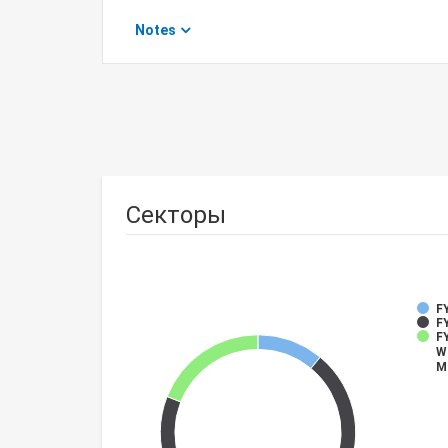
Notes
Секторы
FY
F
FY
W
M