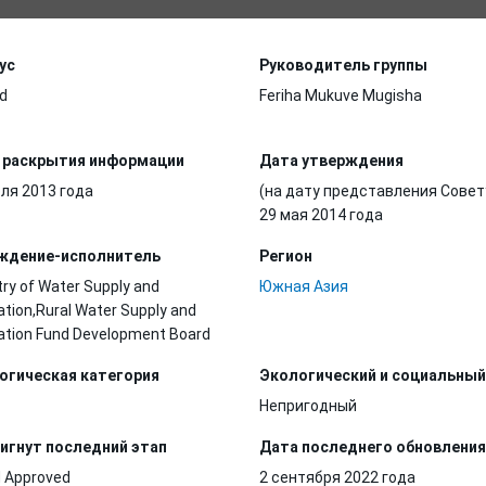
ус
Руководитель группы
d
Feriha Mukuve Mugisha
 раскрытия информации
Дата утверждения
ля 2013 года
(на дату представления Совет
29 мая 2014 года
ждение-исполнитель
Регион
try of Water Supply and
Южная Азия
ation,Rural Water Supply and
ation Fund Development Board
огическая категория
Экологический и социальный
Непригодный
игнут последний этап
Дата последнего обновления
 Approved
2 сентября 2022 года