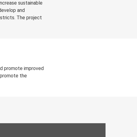
increase sustainable
 develop and
tricts. The project
and promote improved
o promote the