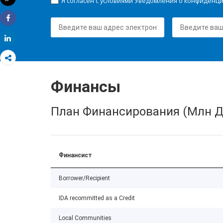
Я согласен с условиями Уведомления о конфиденц
Распечатать
Share
Share
Финансы
План Финансирования (Млн Д
Финансист
Borrower/Recipient
IDA recommitted as a Credit
Local Communities