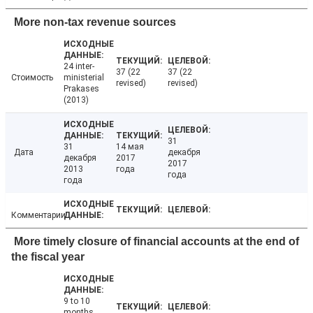
More non-tax revenue sources
24 inter-
37 (22
37 (22
Стоимость
ministerial
revised)
revised)
Prakases
(2013)
31
31
14 мая
Дата
декабря
декабря
2017
2017
2013
года
года
года
Комментарии
More timely closure of financial accounts at the end of
the fiscal year
9 to 10
months