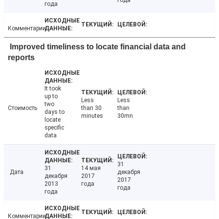
года
года
Комментарии
Improved timeliness to locate financial data and
reports
It took
up to
Less
Less
two
Стоимость
than 30
than
days to
minutes
30mn
locate
specific
data
31
31
14 мая
Дата
декабря
декабря
2017
2017
2013
года
года
года
Комментарии