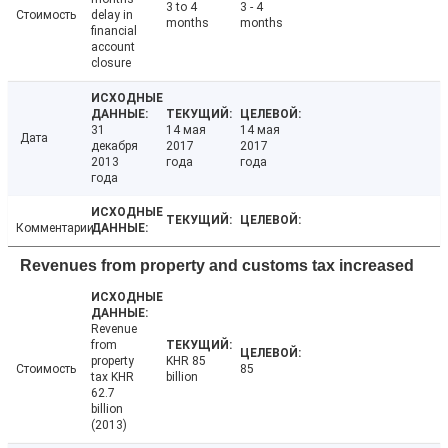
3 to 4
3 - 4
Стоимость
delay in
months
months
financial
account
closure
31
14 мая
14 мая
Дата
декабря
2017
2017
2013
года
года
года
Комментарии
Revenues from property and customs tax increased
Revenue
from
property
KHR 85
Стоимость
85
tax KHR
billion
62.7
billion
(2013)