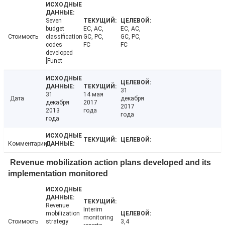
Seven
budget
EC, AC,
EC, AC,
Стоимость
classification
GC, PC,
GC, PC,
codes
FC
FC
developed
[Funct
31
31
14 мая
Дата
декабря
декабря
2017
2017
2013
года
года
года
Комментарии
Revenue mobilization action plans developed and its
implementation monitored
Revenue
Interim
mobilization
monitoring
Стоимость
strategy
3,4