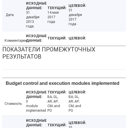
31
31
14 мая
Дата
декабря
декабря
2017
2017
2013
года
года
года
Комментарии
ПОКАЗАТЕЛИ ПРОМЕЖУТОЧНЫХ
РЕЗУЛЬТАТОВ
Budget control and execution modules implemented
BA; GL,
BA; GL,
0
AR; AP;
AR; AP;
Стоимость
module
CM; and
CM; and
implemented
PO
PO
31