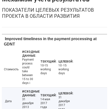
ПОКАЗАТЕЛИ ЦЕЛЕВЫХ РЕЗУЛЬТАТОВ
ПРОЕКТА В ОБЛАСТИ РАЗВИТИЯ
Improved timeliness in the payment processing at
GDNT
Payment
process
10-15
10 -15
could
Стоимость
working
working
take
days
days
between
15 to 30
days i
31
31
14 мая
Дата
декабря
декабря
2017
2017
2013
года