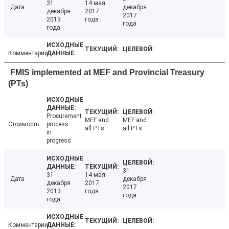
31
14 мая
Дата
декабря
декабря
2017
2017
2013
года
года
года
Комментарии
FMIS implemented at MEF and Provincial Treasury
(PTs)
Procurement
MEF and
MEF and
Стоимость
process
all PTs
all PTs
in
progress
31
31
14 мая
Дата
декабря
декабря
2017
2017
2013
года
года
года
Комментарии